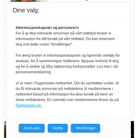
Økologisk Norge sin
Dine valg:
hederspris
Blir enklere å velge
Informasjonskapsler og personvern
For å gi deg relevante annonser på vårt nettsted bruker vi
økologisk i butikkhylla
informasjon fra ditt besøk på vårt nettsted. Du kan reservere
deg mot dette under "Innstillinger".
For øvrig bruker vi informasjonskapsler og lignende verktøy for
Kolonihagen sliter
analyse, for å sammenligne nettlesere, tilpasse innhold til deg
med å få tak i nok melk
og for å utvikle og tilby nødvendig funksjonalitet. Les mer i vår
personvernerklæring.
Vi er med i Fagpressen-nettverket. Om du samtykker under, vil
Rapport: Økokundene
du få relevante annonser på nettstedene til medlemmene i
nettverket basert på informasjon fra dine besøk på tvers av
er klare! Er markedet
disse nettstedene. En oversikt over medlemmene finner du på
det?
Fagpressen.no.
Avvis alle
Godta
Innstillinger