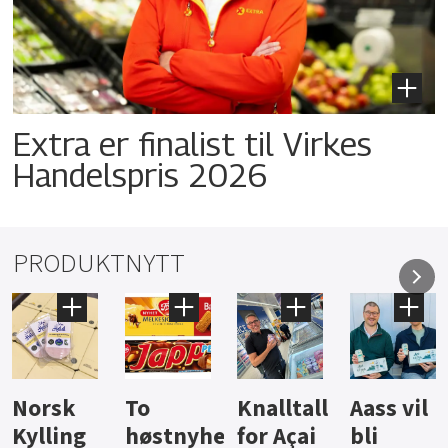
Extra er finalist til Virkes
Handelspris 2026
PRODUKTNYTT
Knalltall
Aass vil
Brus og
Hard
ter
for Açai
bli
jus fra
iste fra