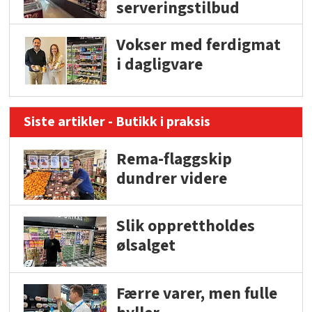
serveringstilbud
Vokser med ferdigmat
i dagligvare
Siste artikler - Butikk i praksis
Rema-flaggskip
dundrer videre
Slik opprettholdes
ølsalget
Færre varer, men fulle