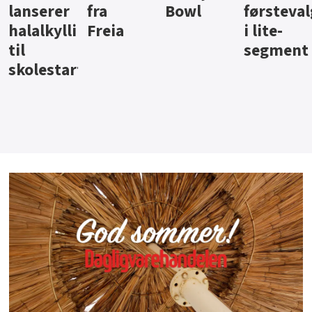
Bowl
førstevalg
Berentsen
Hansa
i lite-
segment