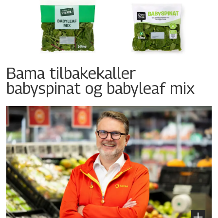
Bama tilbakekaller
babyspinat og babyleaf mix