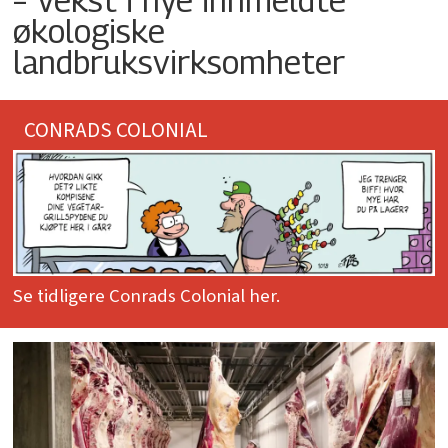
økologiske
landbruksvirksomheter
CONRADS COLONIAL
Se tidligere Conrads Colonial her.