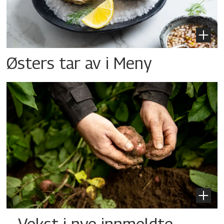
Østers tar av i Meny
– Vekst i nye innmeldte