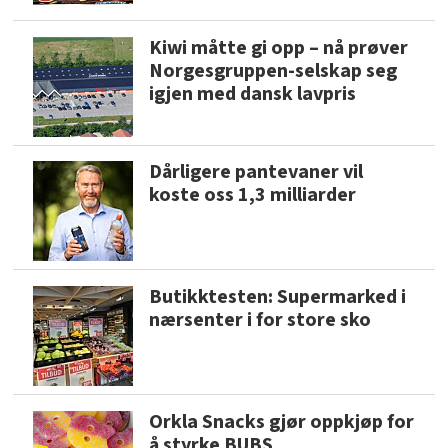
Kiwi måtte gi opp – nå prøver
Norgesgruppen-selskap seg
igjen med dansk lavpris
Dårligere pantevaner vil
koste oss 1,3 milliarder
Butikktesten: Supermarked i
nærsenter i for store sko
Orkla Snacks gjør oppkjøp for
å styrke BUBS