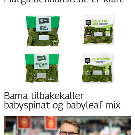
Bama tilbakekaller
babyspinat og babyleaf mix