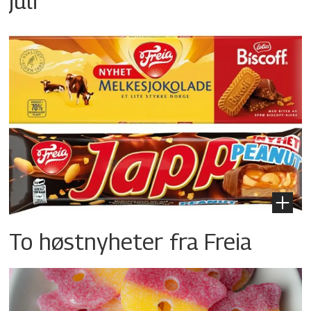
juli
To høstnyheter fra Freia