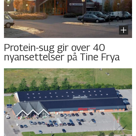
Protein-sug gir over 40
nyansettelser på Tine Frya