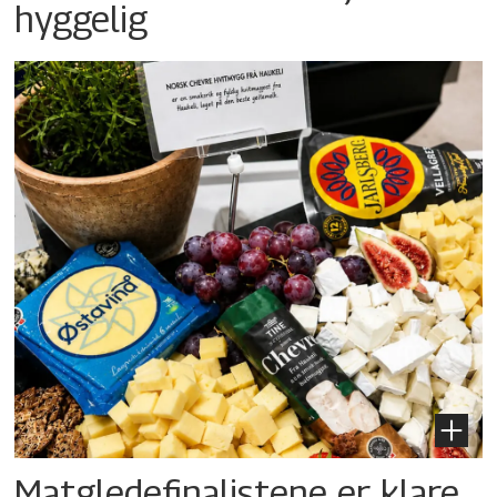
hyggelig
Matgledefinalistene er klare