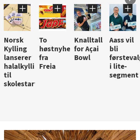
Knalltall
Aass vil
Brus og
Hard
ter
for Açai
bli
jus fra
iste fra
Bowl
førstevalg
Berentsen
Hansa
i lite-
segment