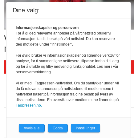
Dine valg:
Informasjonskapsler og personvern
For å gi deg relevante annonser på vårt nettsted bruker vi
Vil vokse i brusmarkedet
informasjon fra ditt besøk på vårt nettsted. Du kan reservere
deg mot dette under "Innstillinger".
med Dr Pepper
For øvrig bruker vi informasjonskapsler og lignende verktøy for
analyse, for å sammenligne nettlesere, tilpasse innhold til deg
Siste artikler - KBS
og for å utvikle og tilby nødvendig funksjonalitet. Les mer i vår
personvernerklæring.
Mat er viktigere enn
Vi er med i Fagpressen-nettverket. Om du samtykker under, vil
du få relevante annonser på nettstedene til medlemmene i
pris når elbilister
nettverket basert på informasjon fra dine besøk på tvers av
velger ladestopp
disse nettstedene. En oversikt over medlemmene finner du på
Fagpressen.no.
Ti bensinstasjoner
legger ned hver måned
Avvis alle
Godta
Innstillinger