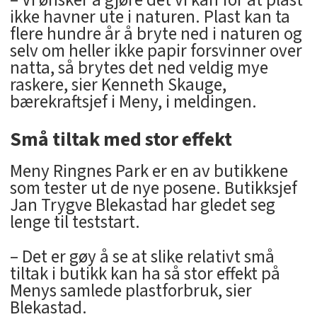
– Vi ønsker å gjøre det vi kan for at plast
ikke havner ute i naturen. Plast kan ta
flere hundre år å bryte ned i naturen og
selv om heller ikke papir forsvinner over
natta, så brytes det ned veldig mye
raskere, sier Kenneth Skauge,
bærekraftsjef i Meny, i meldingen.
Små tiltak med stor effekt
Meny Ringnes Park er en av butikkene
som tester ut de nye posene. Butikksjef
Jan Trygve Blekastad har gledet seg
lenge til teststart.
– Det er gøy å se at slike relativt små
tiltak i butikk kan ha så stor effekt på
Menys samlede plastforbruk, sier
Blekastad.