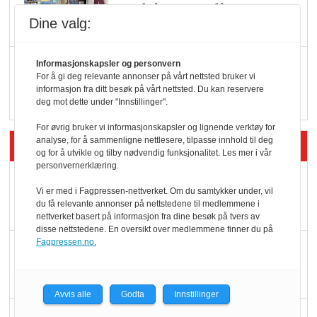
endring: Stadig større
Dine valg:
serveringstilbud
Vokser med ferdigmat
Informasjonskapsler og personvern
For å gi deg relevante annonser på vårt nettsted bruker vi
i dagligvare
informasjon fra ditt besøk på vårt nettsted. Du kan reservere
deg mot dette under "Innstillinger".
For øvrig bruker vi informasjonskapsler og lignende verktøy for
analyse, for å sammenligne nettlesere, tilpasse innhold til deg
Siste artikler - Butikk i praksis
og for å utvikle og tilby nødvendig funksjonalitet. Les mer i vår
personvernerklæring.
Rema-flaggskip
Vi er med i Fagpressen-nettverket. Om du samtykker under, vil
dundrer videre
du få relevante annonser på nettstedene til medlemmene i
nettverket basert på informasjon fra dine besøk på tvers av
disse nettstedene. En oversikt over medlemmene finner du på
Fagpressen.no.
Slik opprettholdes
ølsalget
Avvis alle
Godta
Innstillinger