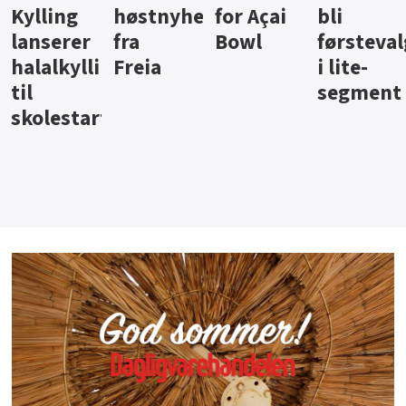
ter
for Açai
bli
jus fra
iste fra
Bowl
førstevalg
Berentsen
Hansa
i lite-
segment