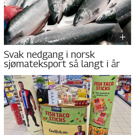
Svak nedgang i norsk
sjømateksport så langt i år