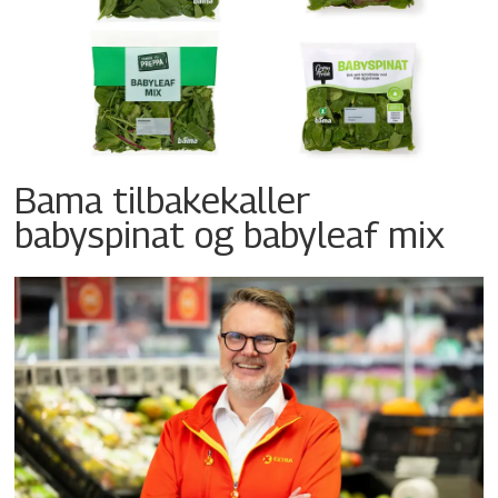
Bama tilbakekaller
babyspinat og babyleaf mix