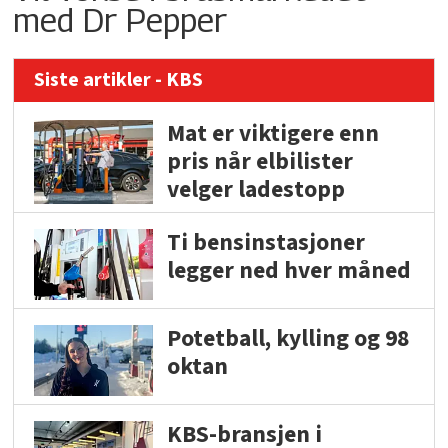
med Dr Pepper
Siste artikler - KBS
Mat er viktigere enn
pris når elbilister
velger ladestopp
Ti bensinstasjoner
legger ned hver måned
Potetball, kylling og 98
oktan
KBS-bransjen i