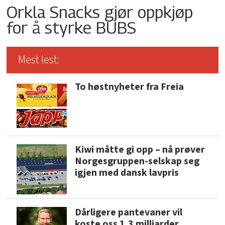
Orkla Snacks gjør oppkjøp
for å styrke BUBS
Mest lest:
To høstnyheter fra Freia
Kiwi måtte gi opp – nå prøver
Norgesgruppen-selskap seg
igjen med dansk lavpris
Dårligere pantevaner vil
koste oss 1,3 milliarder