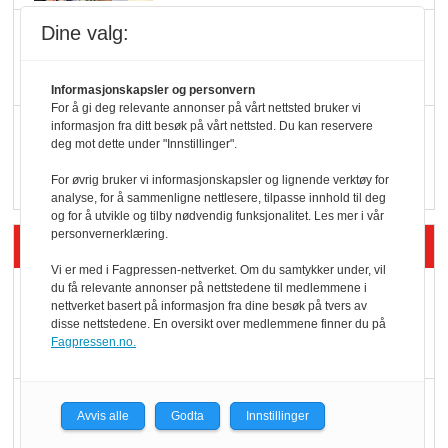
Dine valg:
KI lager mat i butikken
Informasjonskapsler og personvern
For å gi deg relevante annonser på vårt nettsted bruker vi
informasjon fra ditt besøk på vårt nettsted. Du kan reservere
Q passerte 1 milliard i
deg mot dette under "Innstillinger".
Rema i 2025
For øvrig bruker vi informasjonskapsler og lignende verktøy for
analyse, for å sammenligne nettlesere, tilpasse innhold til deg
og for å utvikle og tilby nødvendig funksjonalitet. Les mer i vår
personvernerklæring.
Siste artikler - Økologisk
Vi er med i Fagpressen-nettverket. Om du samtykker under, vil
du få relevante annonser på nettstedene til medlemmene i
Kolonihagens norske
nettverket basert på informasjon fra dine besøk på tvers av
yoghurt: Trues av
disse nettstedene. En oversikt over medlemmene finner du på
Fagpressen.no.
melkemangel
Marit Kolby vant
Avvis alle
Godta
Innstillinger
Økologisk Norge sin