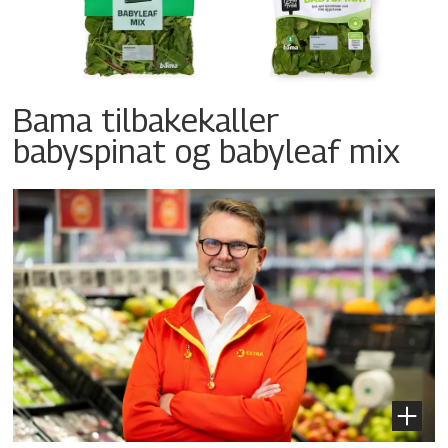
Bama tilbakekaller
babyspinat og babyleaf mix