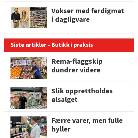
Vokser med ferdigmat
i dagligvare
Siste artikler - Butikk i praksis
Rema-flaggskip
dundrer videre
Slik opprettholdes
ølsalget
Færre varer, men fulle
hyller