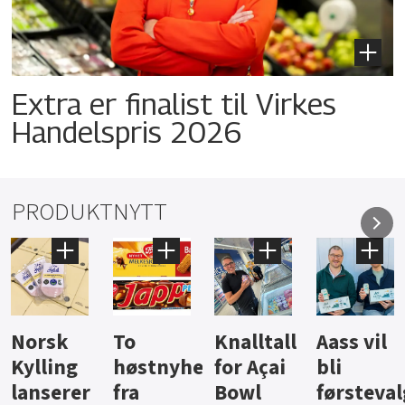
Extra er finalist til Virkes
Handelspris 2026
PRODUKTNYTT
Knalltall
Aass vil
Brus og
Hard
ter
for Açai
bli
jus fra
iste fra
Bowl
førstevalg
Berentsen
Hansa