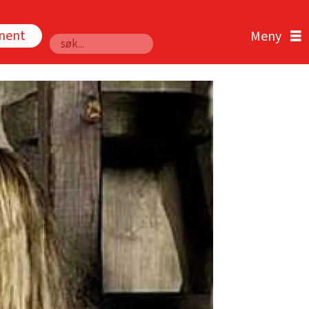
nnent
Søk