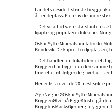
Landets desidert største bryggeriko
åttendeplass. Flere av de andre stør
– Det vil alltid være størst interess
kjøpte og populære drikkene i Norge.
Oskar Sylte Mineralvannfabrikk i Mol
Bondevik. De kaprer tredjeplassen, t
– Det handler om lokal identitet. In
Bryggeri har bygd opp den samme typ
brus eller øl, følger deg livet ut, sie
Her er lista over de 20 mest søkte p
ÆgirNøgne ØOskar Sylte Mineralvan
BryggeriØlve på EggeKlostergården
BrygghusMacksGjerberg bryggeriInd