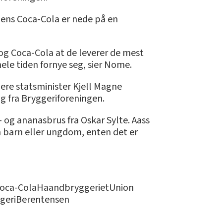
mens Coca-Cola er nede på en
s og Coca-Cola at de leverer de mest
ele tiden fornye seg, sier Nome.
gere statsminister Kjell Magne
ag fra Bryggeriforeningen.
 og ananasbrus fra Oskar Sylte. Aass
 barn eller ungdom, enten det er
iCoca-ColaHaandbryggerietUnion
ggeriBerentensen