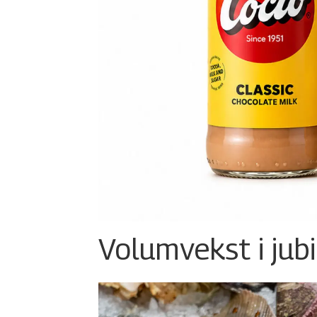
Volumvekst i jub