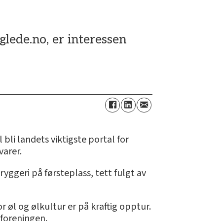
lede.no, er interessen
bli landets viktigste portal for
varer.
yggeri på førsteplass, tett fulgt av
r øl og ølkultur er på kraftig opptur.
eforeningen.