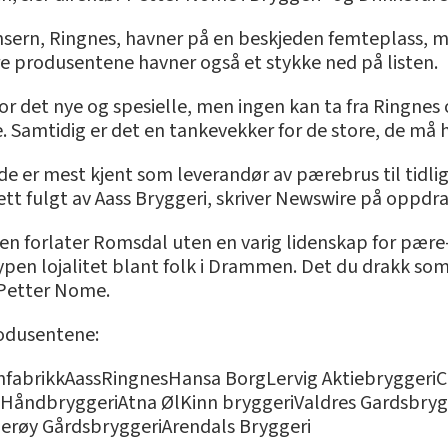
nsern, Ringnes, havner på en beskjeden femteplass, 
re produsentene havner også et stykke ned på listen.
e for det nye og spesielle, men ingen kan ta fra Ringne
 Samtidig er det en tankevekker for de store, de må h
de er mest kjent som leverandør av pærebrus til tidli
ett fulgt av Aass Bryggeri, skriver Newswire på oppdr
gen forlater Romsdal uten en varig lidenskap for pære-
en lojalitet blant folk i Drammen. Det du drakk som
r Petter Nome.
rodusentene:
nfabrikkAassRingnesHansa BorgLervig Aktiebrygger
 HåndbryggeriAtna ØlKinn bryggeriValdres Gardsbry
erøy GårdsbryggeriArendals Bryggeri