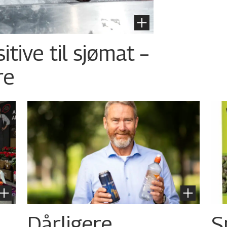
tive til sjømat –
re
Dårligere
S