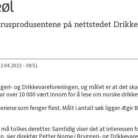
eøl
brusprodusentene på nettstedet Drikkeg
22.04.2022 - 08:51
geri- og Drikkevareforeningen, og målet er at det skal 
 har over 10 000 vært innom for å lese om norske drikke
ene som fenger flest. Målt i antall søk ligger Ægir Br
må tolkes deretter. Samtidig viser det at interessen fo
jen, sier direktør Petter Nome i Bryggeri- og Drikkevar