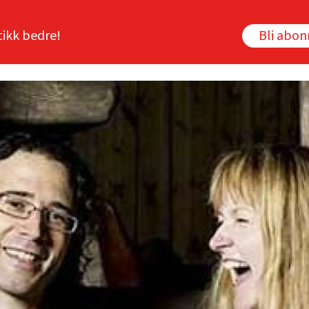
tikk bedre!
Bli abo