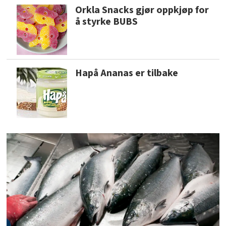
Orkla Snacks gjør oppkjøp for
å styrke BUBS
Hapå Ananas er tilbake