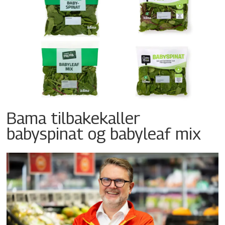
Bama tilbakekaller
babyspinat og babyleaf mix