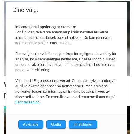
Dine valg:
Informasjonskapsler og personvern
For å gi deg relevante annonser på vårt nettsted bruker vi
informasjon fra ditt besøk på vårt nettsted. Du kan reservere
deg mot dette under "Innstillinger".
For øvrig bruker vi informasjonskapsler og lignende verktøy for
analyse, for å sammenligne nettlesere, tilpasse innhold til deg
og for å utvikle og tilby nødvendig funksjonalitet. Les mer i vår
personvernerklæring.
Vi er med i Fagpressen-nettverket. Om du samtykker under, vil
Vil vokse i brusmarkedet
du få relevante annonser på nettstedene til medlemmene i
med Dr Pepper
nettverket basert på informasjon fra dine besøk på tvers av
disse nettstedene. En oversikt over medlemmene finner du på
Fagpressen.no.
Avvis alle
Godta
Innstillinger