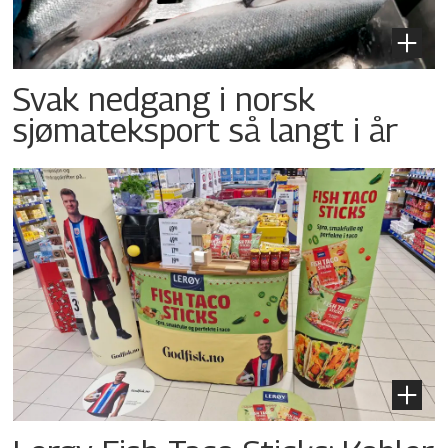
Svak nedgang i norsk
sjømateksport så langt i år