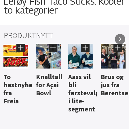
Lerøy Fish Taco Sticks: Kobler
to kategorier
PRODUKTNYTT
Knalltall
Aass vil
Brus og
Hard
ter
for Açai
bli
jus fra
iste fra
Bowl
førstevalg
Berentsen
Hansa
i lite-
segment