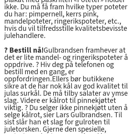
ikke. Du må få fram hvilke typer poteter
du har: pimpernell, kerrs pink,
mandelpoteter, ringerikspoteter, etc.,
hvis du vil tilfredsstille kvalitetsbevisste
julehandlere.
? Bestill nå!
Gulbrandsen framhever at
det er lite mandel- og ringerikspoteter å
oppdrive. ? Hiv deg på telefonen og
bestill med en gang, er
oppfordringen.Ellers bør butikkene
sikre at de har nok kål av god kvalitet til
julas surkål. De må tilby salater av ymse
slag. Videre er kålrot til pinnekjøttet
viktig. ? Du selger ikke pinnekjøtt uten å
selge kålrot, sier Lars Gulbrandsen. Til
sist slår han et slag for gulroten til
juletorsken. Gjerne den spesielle,