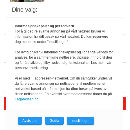
Dine valg:
Færre varer, men fulle
hyller
Informasjonskapsler og personvern
For å gi deg relevante annonser på vårt nettsted bruker vi
informasjon fra ditt besøk på vårt nettsted. Du kan reservere
KI lager mat i butikken
deg mot dette under "Innstillinger".
For øvrig bruker vi informasjonskapsler og lignende verktøy for
analyse, for å sammenligne nettlesere, tilpasse innhold til deg
og for å utvikle og tilby nødvendig funksjonalitet. Les mer i vår
personvernerklæring.
Q passerte 1 milliard i
Rema i 2025
Vi er med i Fagpressen-nettverket. Om du samtykker under, vil
du få relevante annonser på nettstedene til medlemmene i
nettverket basert på informasjon fra dine besøk på tvers av
disse nettstedene. En oversikt over medlemmene finner du på
Fagpressen.no.
Siste artikler - Økologisk
Kolonihagens norske
Avvis alle
Godta
Innstillinger
yoghurt: Trues av