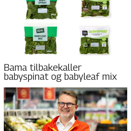
Bama tilbakekaller
babyspinat og babyleaf mix