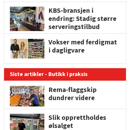
KBS-bransjen i
endring: Stadig større
serveringstilbud
Vokser med ferdigmat
i dagligvare
Siste artikler - Butikk i praksis
Rema-flaggskip
dundrer videre
Slik opprettholdes
ølsalget