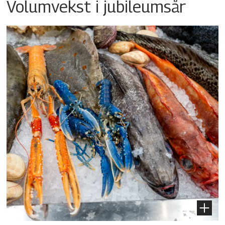
Volumvekst i jubileumsår