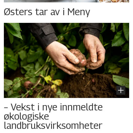
Østers tar av i Meny
– Vekst i nye innmeldte
økologiske
landbruksvirksomheter