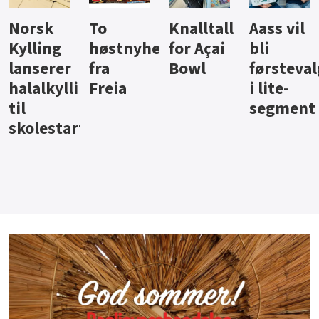
Knalltall
Aass vil
Brus og
Hard
ter
for Açai
bli
jus fra
iste fra
Bowl
førstevalg
Berentsen
Hansa
i lite-
segment