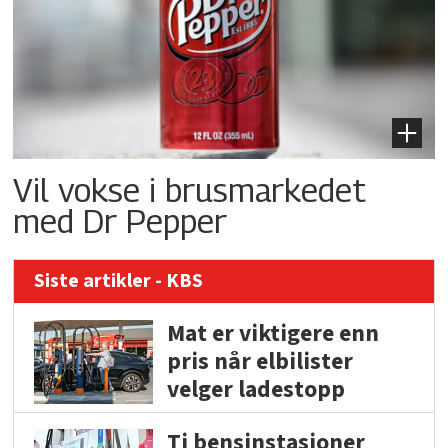
Vil vokse i brusmarkedet
med Dr Pepper
Siste artikler - KBS
Mat er viktigere enn
pris når elbilister
velger ladestopp
Ti bensinstasjoner