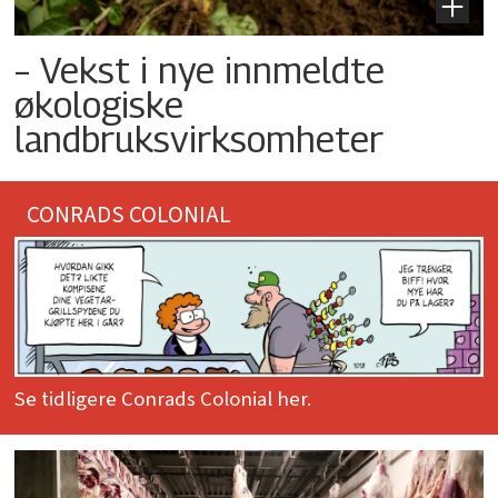
– Vekst i nye innmeldte
økologiske
landbruksvirksomheter
CONRADS COLONIAL
Se tidligere Conrads Colonial her.