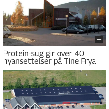
Protein-sug gir over 40
nyansettelser på Tine Frya