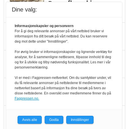
Rema-flaggskip
Dine valg:
dundrer videre
Informasjonskapsler og personvern
Slik opprettholdes
For å gi deg relevante annonser på vårt nettsted bruker vi
informasjon fra ditt besøk på vårt nettsted. Du kan reservere
ølsalget
deg mot dette under "Innstillinger".
For øvrig bruker vi informasjonskapsler og lignende verktøy for
Færre varer, men fulle
analyse, for å sammenligne nettlesere, tilpasse innhold til deg
og for å utvikle og tilby nødvendig funksjonalitet. Les mer i vår
hyller
personvernerklæring.
Vi er med i Fagpressen-nettverket. Om du samtykker under, vil
du få relevante annonser på nettstedene til medlemmene i
KI lager mat i butikken
nettverket basert på informasjon fra dine besøk på tvers av
disse nettstedene. En oversikt over medlemmene finner du på
Fagpressen.no.
Q passerte 1 milliard i
Rema i 2025
Avvis alle
Godta
Innstillinger