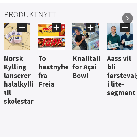
PRODUKTNYTT
Knalltall
Aass vil
Brus og
Hard
ter
for Açai
bli
jus fra
iste fra
Bowl
førstevalg
Berentsen
Hansa
i lite-
segment