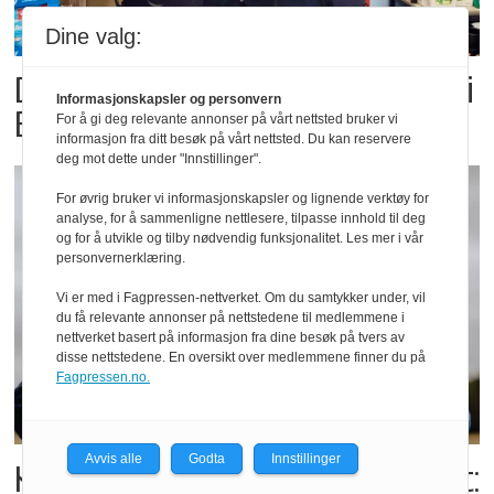
Dine valg:
Dette er landets beste Post i
Informasjonskapsler og personvern
Butikk
For å gi deg relevante annonser på vårt nettsted bruker vi
informasjon fra ditt besøk på vårt nettsted. Du kan reservere
deg mot dette under "Innstillinger".
For øvrig bruker vi informasjonskapsler og lignende verktøy for
analyse, for å sammenligne nettlesere, tilpasse innhold til deg
og for å utvikle og tilby nødvendig funksjonalitet. Les mer i vår
personvernerklæring.
Vi er med i Fagpressen-nettverket. Om du samtykker under, vil
du få relevante annonser på nettstedene til medlemmene i
nettverket basert på informasjon fra dine besøk på tvers av
disse nettstedene. En oversikt over medlemmene finner du på
Fagpressen.no.
Avvis alle
Godta
Innstillinger
Kolonihagens norske yoghurt: