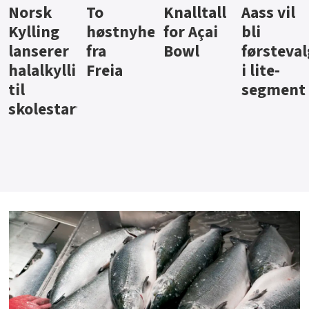
Knalltall
Aass vil
Brus og
Hard
ter
for Açai
bli
jus fra
iste fra
Bowl
førstevalg
Berentsen
Hansa
i lite-
segment