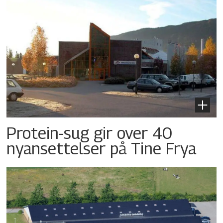
Protein-sug gir over 40
nyansettelser på Tine Frya