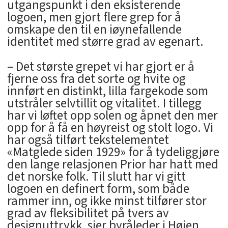
utgangspunkt i den eksisterende
logoen, men gjort flere grep for å
omskape den til en iøynefallende
identitet med større grad av egenart.
– Det største grepet vi har gjort er å
fjerne oss fra det sorte og hvite og
innført en distinkt, lilla fargekode som
utstråler selvtillit og vitalitet. I tillegg
har vi løftet opp solen og åpnet den mer
opp for å få en høyreist og stolt logo. Vi
har også tilført tekstelementet
«Matglede siden 1929» for å tydeliggjøre
den lange relasjonen Prior har hatt med
det norske folk. Til slutt har vi gitt
logoen en definert form, som både
rammer inn, og ikke minst tilfører stor
grad av fleksibilitet på tvers av
designuttrykk, sier byråleder i Høien,