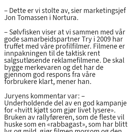
– Dette er vi stolte av, sier marketingsjef
Jon Tomassen i Nortura.
– Sølvfisken viser at vi sammen med vår
gode samarbeidspartner Try i 2009 har
truffet med våre profilfilmer. Filmene er
innpakningen til de taktisk rent
salgsutløsende reklamefilmene. De skal
bygge merkevaren og det har de
gjennom god respons fra våre
forbrukere klart, mener han.
Juryens kommentar var: –
Underholdende del av en god kampanje
for «hvitt kjøtt som gjør livet lysere».
Bruken av rallyføreren, som de fleste vil
huske som en «rabbagast», som har blitt
lys og mild, gjør filmen morsom og den