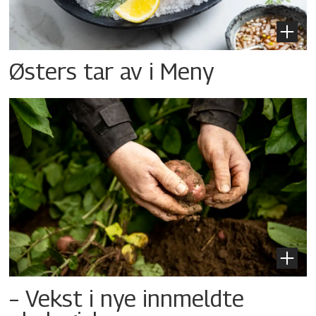
Østers tar av i Meny
– Vekst i nye innmeldte