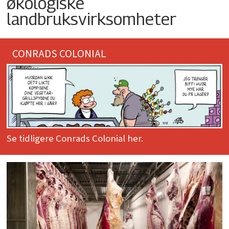
økologiske
landbruksvirksomheter
CONRADS COLONIAL
Se tidligere Conrads Colonial her.