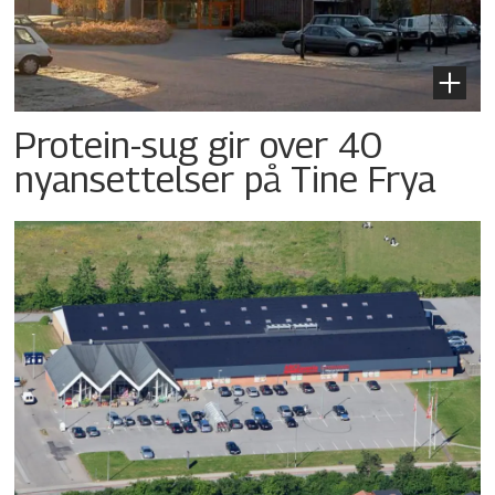
Protein-sug gir over 40
nyansettelser på Tine Frya