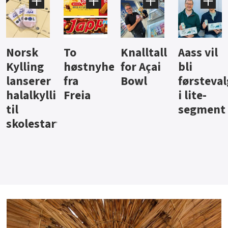
Knalltall
Aass vil
Brus og
Hard
ter
for Açai
bli
jus fra
iste fra
Bowl
førstevalg
Berentsen
Hansa
i lite-
segment