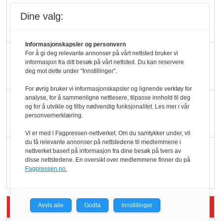
Slik opprettholdes
Dine valg:
ølsalget
Informasjonskapsler og personvern
Færre varer, men fulle
For å gi deg relevante annonser på vårt nettsted bruker vi
informasjon fra ditt besøk på vårt nettsted. Du kan reservere
hyller
deg mot dette under "Innstillinger".
For øvrig bruker vi informasjonskapsler og lignende verktøy for
analyse, for å sammenligne nettlesere, tilpasse innhold til deg
KI lager mat i butikken
og for å utvikle og tilby nødvendig funksjonalitet. Les mer i vår
personvernerklæring.
Vi er med i Fagpressen-nettverket. Om du samtykker under, vil
du få relevante annonser på nettstedene til medlemmene i
Q passerte 1 milliard i
nettverket basert på informasjon fra dine besøk på tvers av
disse nettstedene. En oversikt over medlemmene finner du på
Rema i 2025
Fagpressen.no.
Siste artikler - Økologisk
Avvis alle
Godta
Innstillinger