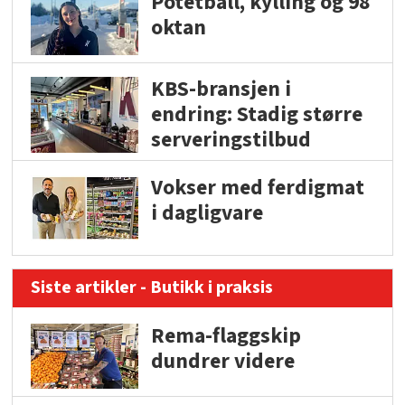
Potetball, kylling og 98
oktan
KBS-bransjen i
endring: Stadig større
serveringstilbud
Vokser med ferdigmat
i dagligvare
Siste artikler - Butikk i praksis
Rema-flaggskip
dundrer videre