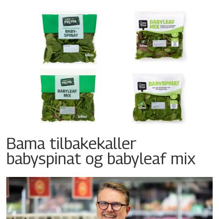
Bama tilbakekaller
babyspinat og babyleaf mix