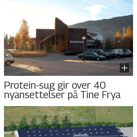
Protein-sug gir over 40
nyansettelser på Tine Frya