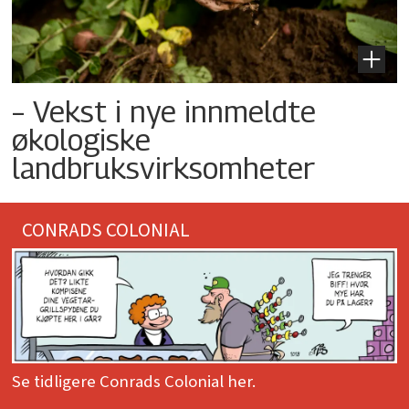
– Vekst i nye innmeldte
økologiske
landbruksvirksomheter
CONRADS COLONIAL
Se tidligere Conrads Colonial her.