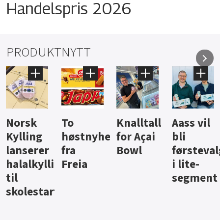
Handelspris 2026
PRODUKTNYTT
Knalltall
Aass vil
Brus og
Hard
ter
for Açai
bli
jus fra
iste fra
Bowl
førstevalg
Berentsen
Hansa
i lite-
segment