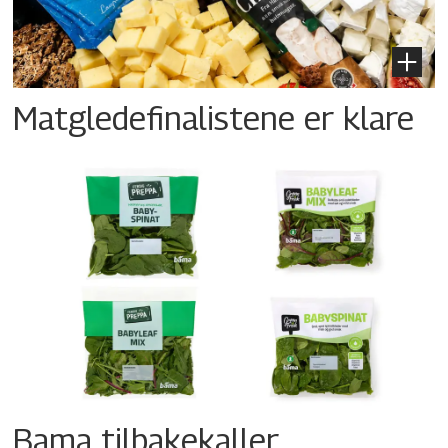
Matgledefinalistene er klare
Bama tilbakekaller