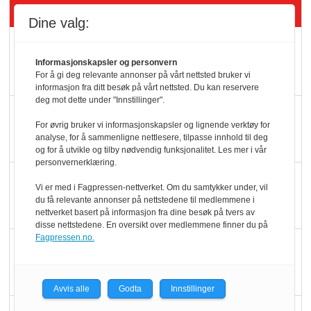
Siste artikler - Butikk i praksis
Dine valg:
Rema-flaggskip
dundrer videre
Informasjonskapsler og personvern
For å gi deg relevante annonser på vårt nettsted bruker vi
informasjon fra ditt besøk på vårt nettsted. Du kan reservere
deg mot dette under "Innstillinger".
Slik opprettholdes
For øvrig bruker vi informasjonskapsler og lignende verktøy for
ølsalget
analyse, for å sammenligne nettlesere, tilpasse innhold til deg
og for å utvikle og tilby nødvendig funksjonalitet. Les mer i vår
personvernerklæring.
Færre varer, men fulle
Vi er med i Fagpressen-nettverket. Om du samtykker under, vil
hyller
du få relevante annonser på nettstedene til medlemmene i
nettverket basert på informasjon fra dine besøk på tvers av
disse nettstedene. En oversikt over medlemmene finner du på
Fagpressen.no.
KI lager mat i butikken
Avvis alle
Godta
Innstillinger