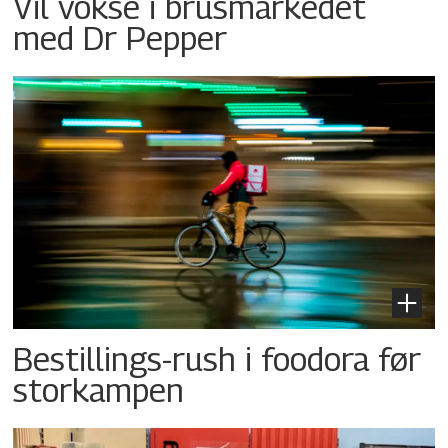
Vil vokse i brusmarkedet
med Dr Pepper
Bestillings-rush i foodora før
storkampen