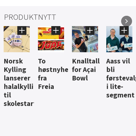
PRODUKTNYTT
Knalltall
Aass vil
Brus og
Hard
ter
for Açai
bli
jus fra
iste fra
Bowl
førstevalg
Berentsen
Hansa
i lite-
segment