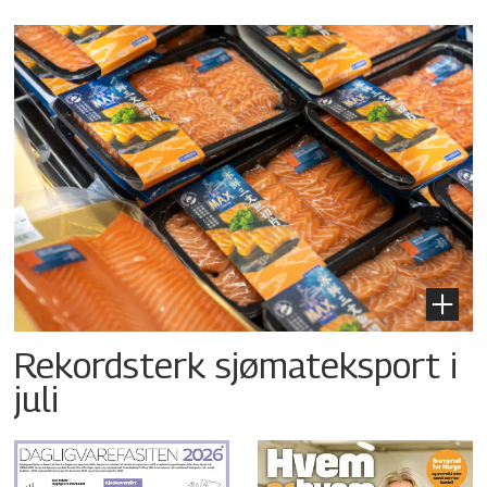
Rekordsterk sjømateksport i
juli