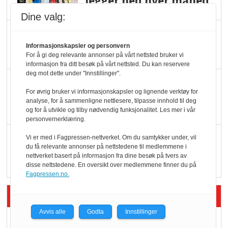
legger ned hver måned
Dine valg:
Potetball, kylling og 98
oktan
Informasjonskapsler og personvern
For å gi deg relevante annonser på vårt nettsted bruker vi
informasjon fra ditt besøk på vårt nettsted. Du kan reservere
deg mot dette under "Innstillinger".
KBS-bransjen i
For øvrig bruker vi informasjonskapsler og lignende verktøy for
endring: Stadig større
analyse, for å sammenligne nettlesere, tilpasse innhold til deg
serveringstilbud
og for å utvikle og tilby nødvendig funksjonalitet. Les mer i vår
personvernerklæring.
Vokser med ferdigmat
Vi er med i Fagpressen-nettverket. Om du samtykker under, vil
du få relevante annonser på nettstedene til medlemmene i
i dagligvare
nettverket basert på informasjon fra dine besøk på tvers av
disse nettstedene. En oversikt over medlemmene finner du på
Fagpressen.no.
Siste artikler - Butikk i praksis
Avvis alle
Godta
Innstillinger
Rema-flaggskip