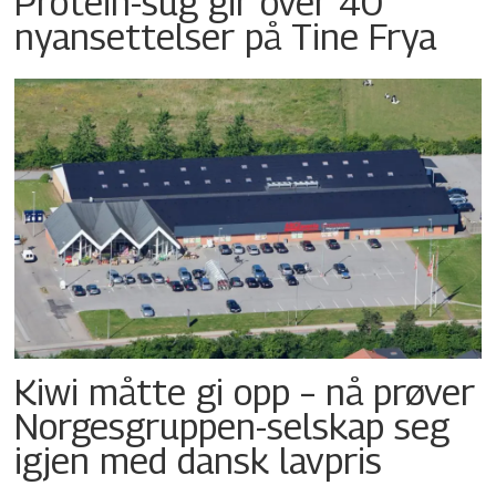
Protein-sug gir over 40
nyansettelser på Tine Frya
Kiwi måtte gi opp – nå prøver
Norgesgruppen-selskap seg
igjen med dansk lavpris