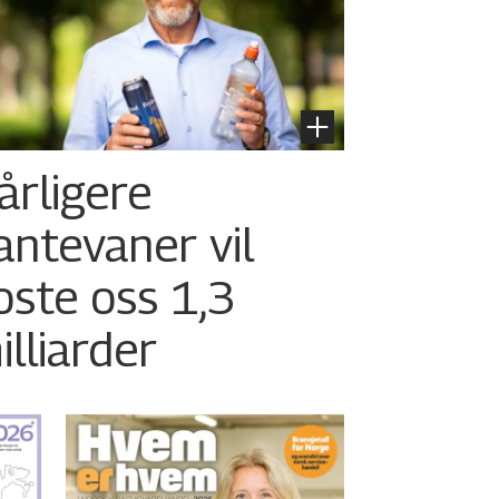
årligere
antevaner vil
oste oss 1,3
illiarder