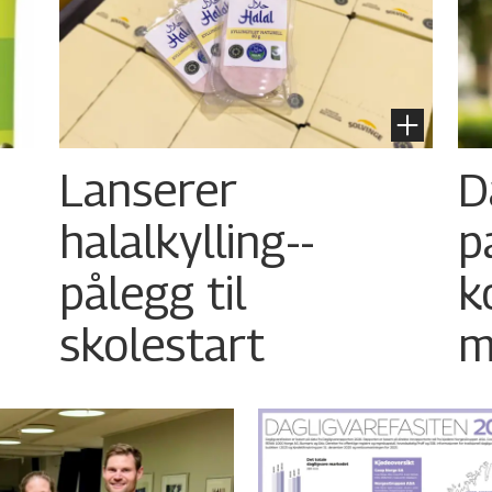
Lanserer
D
halalkylling-­
p
pålegg til
k
skolestart
m