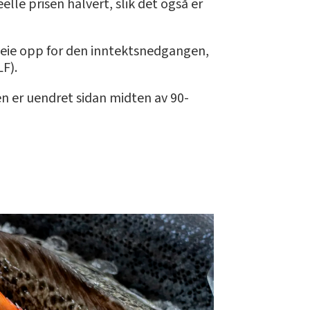
lle prisen halvert, slik det også er
å veie opp for den inntektsnedgangen,
LF).
n er uendret sidan midten av 90-