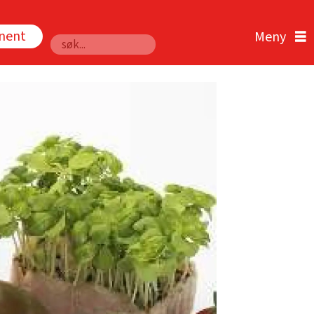
nnent
Søk