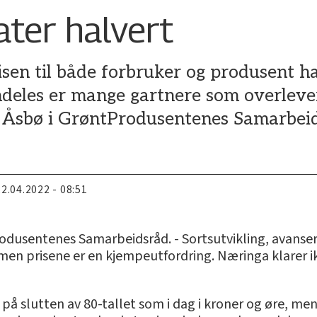
ater halvert
sen til både forbruker og produsent ha
deles er mange gartnere som overlever 
te Åsbø i GrøntProdusentenes Samarbeid
22.04.2022 - 08:51
odusentenes Samarbeidsråd. - Sortsutvikling, avanser
men prisene er en kjempeutfordring. Næringa klarer ikk
k på slutten av 80-tallet som i dag i kroner og øre, m