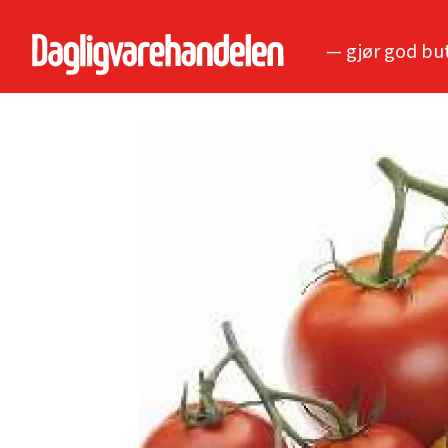
— gjør god bu