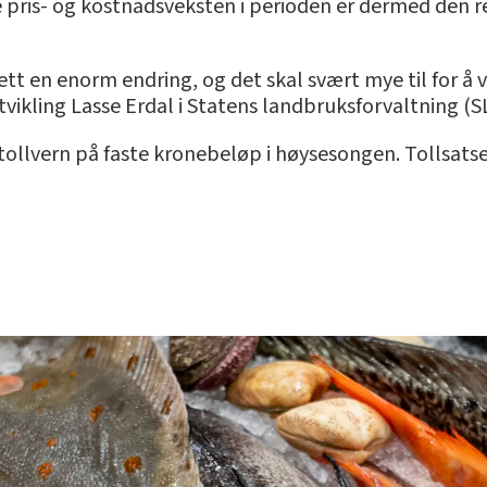
 pris- og kostnadsveksten i perioden er dermed den ree
lett en enorm endring, og det skal svært mye til for 
utvikling Lasse Erdal i Statens landbruksforvaltning (S
llvern på faste kronebeløp i høysesongen. Tollsatse