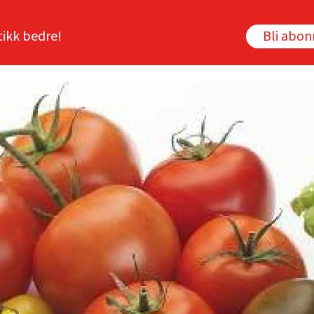
tikk bedre!
Bli abo