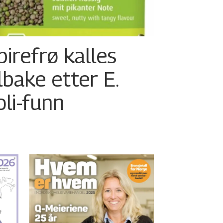
pirefrø kalles
ilbake etter E.
oli-funn