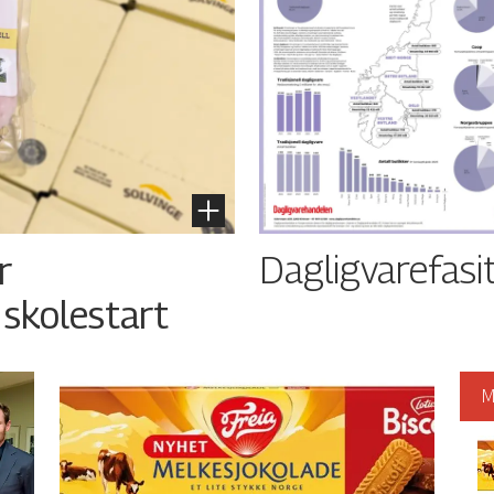
Dagligvarefasi
r
 skolestart
M