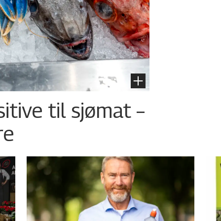
tive til sjømat –
re