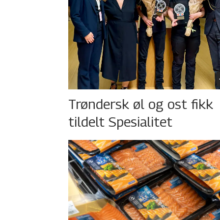
Trøndersk øl og ost fikk
tildelt Spesialitet