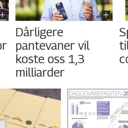
Dårligere
S
or
pantevaner vil
t
koste oss 1,3
c
milliarder