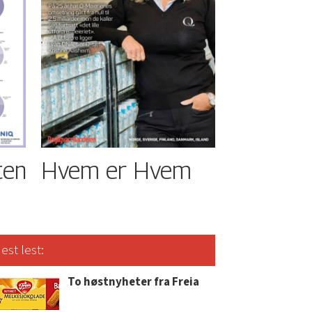
ten
Hvem er Hvem
est lest:
To høstnyheter fra Freia