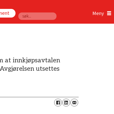
nnent
Søk
m at innkjøpsavtalen
Avgjørelsen utsettes