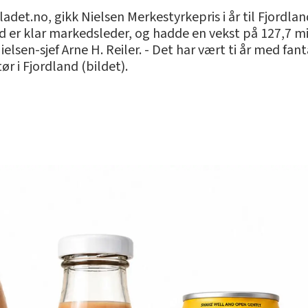
det.no, gikk Nielsen Merkestyrkepris i år til Fjordlan
nd er klar markedsleder, og hadde en vekst på 127,7 mil
Nielsen-sjef Arne H. Reiler. - Det har vært ti år med fa
ør i Fjordland (bildet).