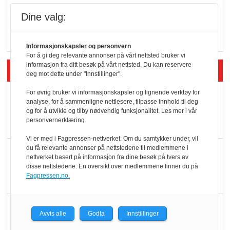
Q passerte 1 milliard i
Dine valg:
Rema i 2025
Informasjonskapsler og personvern
For å gi deg relevante annonser på vårt nettsted bruker vi
informasjon fra ditt besøk på vårt nettsted. Du kan reservere
Siste artikler - Økologisk
deg mot dette under "Innstillinger".
For øvrig bruker vi informasjonskapsler og lignende verktøy for
Kolonihagens norske
analyse, for å sammenligne nettlesere, tilpasse innhold til deg
yoghurt: Trues av
og for å utvikle og tilby nødvendig funksjonalitet. Les mer i vår
personvernerklæring.
melkemangel
Vi er med i Fagpressen-nettverket. Om du samtykker under, vil
du få relevante annonser på nettstedene til medlemmene i
Marit Kolby vant
nettverket basert på informasjon fra dine besøk på tvers av
Økologisk Norge sin
disse nettstedene. En oversikt over medlemmene finner du på
Fagpressen.no.
hederspris
Blir enklere å velge
Avvis alle
Godta
Innstillinger
økologisk i butikkhylla