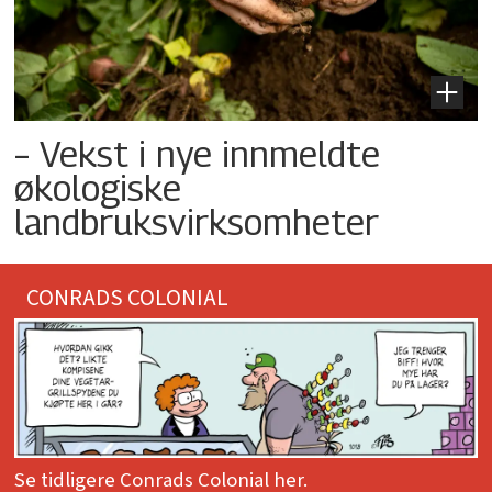
– Vekst i nye innmeldte
økologiske
landbruksvirksomheter
CONRADS COLONIAL
Se tidligere Conrads Colonial her.