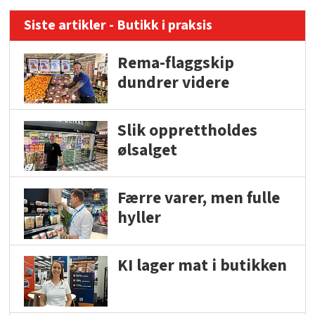
Siste artikler - Butikk i praksis
Rema-flaggskip
dundrer videre
Slik opprettholdes
ølsalget
Færre varer, men fulle
hyller
KI lager mat i butikken