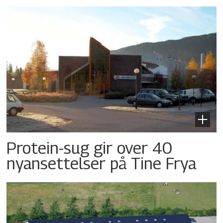
Protein-sug gir over 40
nyansettelser på Tine Frya