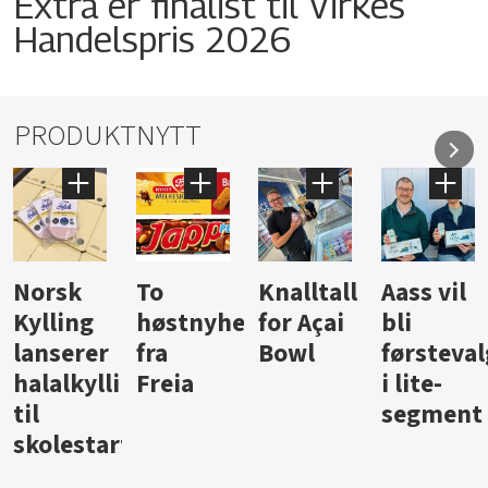
Extra er finalist til Virkes
Handelspris 2026
PRODUKTNYTT
Knalltall
Aass vil
Brus og
Hard
ter
for Açai
bli
jus fra
iste fra
Bowl
førstevalg
Berentsen
Hansa
i lite-
segment