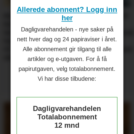
Allerede abonnent? Logg inn
Knalltall
Aass vil
Brus og
Hard
her
ter
for Açai
bli
jus fra
iste fra
Dagligvarehandelen - nye saker på
Bowl
førstevalg
Berentsen
Hansa
i lite-
nett hver dag og 24 papiraviser i året.
segment
Alle abonnement gir tilgang til alle
artikler og e-utgaven. For å få
papirutgaven, velg totalabonnement.
Vi har disse tilbudene:
Dagligvarehandelen
Totalabonnement
12 mnd