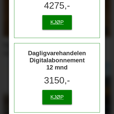
4275,-
KJØP
Nyhetsbrevet tar
sommerferie
Dagligvarehandelen
Digitalabonnement
12 mnd
3150,-
KJØP