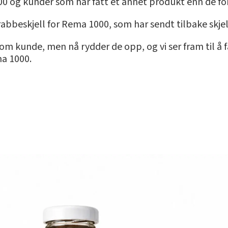
0 og kunder som har fått et annet produkt enn de fo
abbeskjell for Rema 1000, som har sendt tilbake skje
 kunde, men nå rydder de opp, og vi ser fram til å få 
ma 1000.