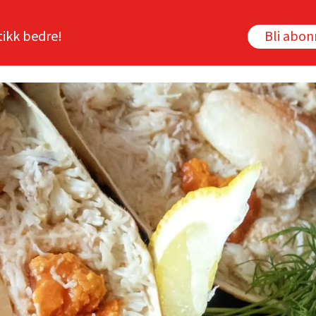
tikk bedre!
Bli abo