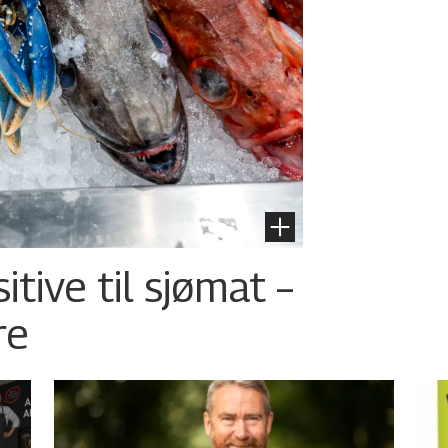
tive til sjømat –
re