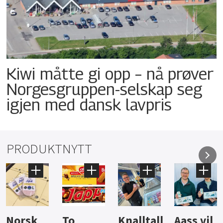
Kiwi måtte gi opp – nå prøver
Norgesgruppen-selskap seg
igjen med dansk lavpris
PRODUKTNYTT
Knalltall
Aass vil
Brus og
Hard