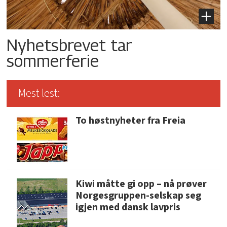
Nyhetsbrevet tar
sommerferie
Mest lest:
To høstnyheter fra Freia
Kiwi måtte gi opp – nå prøver
Norgesgruppen-selskap seg
igjen med dansk lavpris