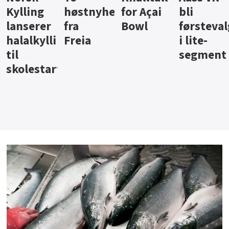
ter
for Açai
bli
jus fra
iste fra
Bowl
førstevalg
Berentsen
Hansa
i lite-
segment