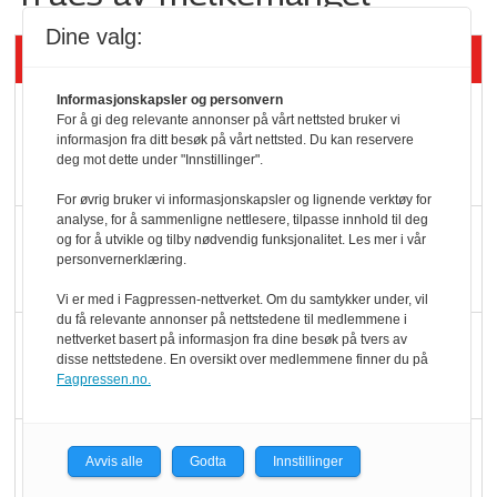
Dine valg:
Siste artikler - KBS
Informasjonskapsler og personvern
Mat er viktigere enn
For å gi deg relevante annonser på vårt nettsted bruker vi
pris når elbilister
informasjon fra ditt besøk på vårt nettsted. Du kan reservere
deg mot dette under "Innstillinger".
velger ladestopp
For øvrig bruker vi informasjonskapsler og lignende verktøy for
analyse, for å sammenligne nettlesere, tilpasse innhold til deg
Ti bensinstasjoner
og for å utvikle og tilby nødvendig funksjonalitet. Les mer i vår
personvernerklæring.
legger ned hver måned
Vi er med i Fagpressen-nettverket. Om du samtykker under, vil
du få relevante annonser på nettstedene til medlemmene i
Potetball, kylling og 98
nettverket basert på informasjon fra dine besøk på tvers av
disse nettstedene. En oversikt over medlemmene finner du på
oktan
Fagpressen.no.
KBS-bransjen i
Avvis alle
Godta
Innstillinger
endring: Stadig større