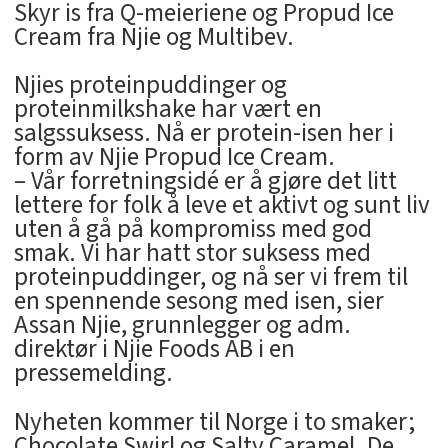
Skyr is fra Q-meieriene og Propud Ice
Cream fra Njie og Multibev.
Njies proteinpuddinger og
proteinmilkshake har vært en
salgssuksess. Nå er protein-isen her i
form av Njie Propud Ice Cream.
– Vår forretningsidé er å gjøre det litt
lettere for folk å leve et aktivt og sunt liv
uten å gå på kompromiss med god
smak. Vi har hatt stor suksess med
proteinpuddinger, og nå ser vi frem til
en spennende sesong med isen, sier
Assan Njie, grunnlegger og adm.
direktør i Njie Foods AB i en
pressemelding.
Nyheten kommer til Norge i to smaker;
Chocolate Swirl og Salty Caramel. De