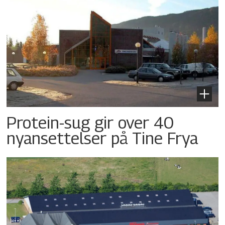
Protein-sug gir over 40
nyansettelser på Tine Frya