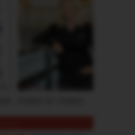
ten
Hvem er Hvem
est lest: