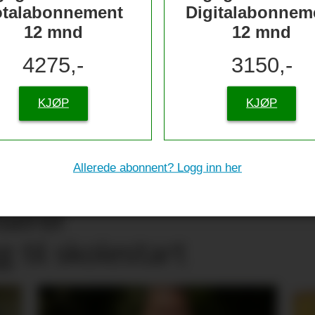
otalabonnement
Digitalabonnem
12 mnd
12 mnd
4275,-
3150,-
KJØP
KJØP
Allerede abonnent? Logg inn her
nserer
g til skolestart