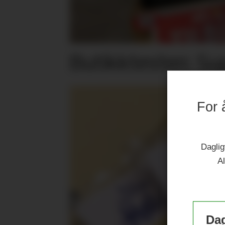
Butikktesten: Su
For 
Daglig
Al
Dag