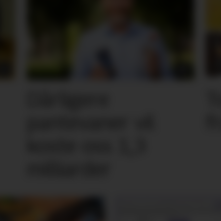
Dårligere
T
pantevaner vil
f
koste oss 1,3
milliarder