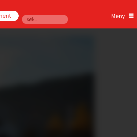
nnent
Søk