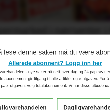
permarked i nærsenter i 
å lese denne saken må du være abo
Allerede abonnent? Logg inn her
varehandelen - nye saker på nett hver dag og 24 papiraviser 
le abonnement gir tilgang til alle artikler og e-utgaven. For å
papirutgaven, velg totalabonnement. Vi har disse tilbudene:
ligvarehandelen
Dagligvarehand