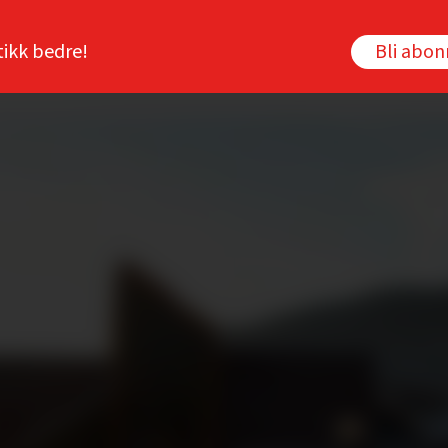
tikk bedre!
Bli abo