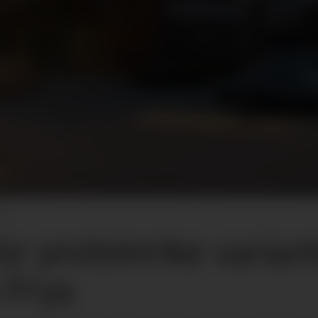
ne
or proteinrike variant
 Frya