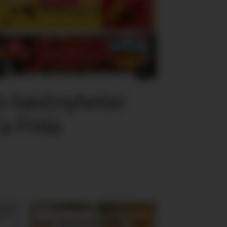
o høstnyheter
ra Freia