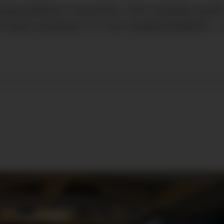
riprodukter forsetter. Det merkes godt
 nå skal ansettes 17 nye medarbeidere 