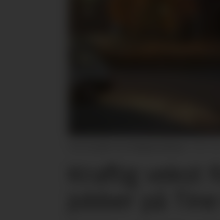
Tine Frya går over til døgnproduksjon.
Ti
Kraftig vekst f
jobber på Tine