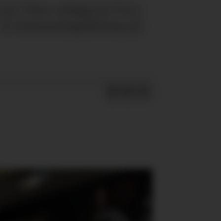
 på Tines anlegg på Frya,
– en bemanningsøkning på