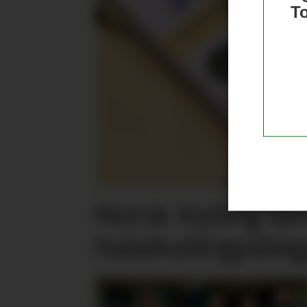
T
Norsk Kylling la
halalkylling­påleg