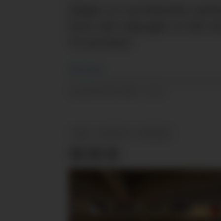
Salget av proteinrike meie
hvor økt salg gjør at det
10 prosent.
Nils
Vanebo
09.07.2025 - 11:11
PUBLISERT
TINE
NYHETER
PROTEIN