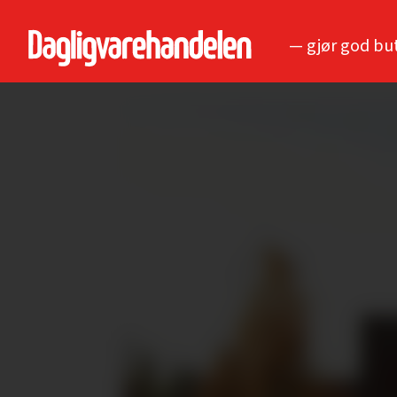
— gjør god bu