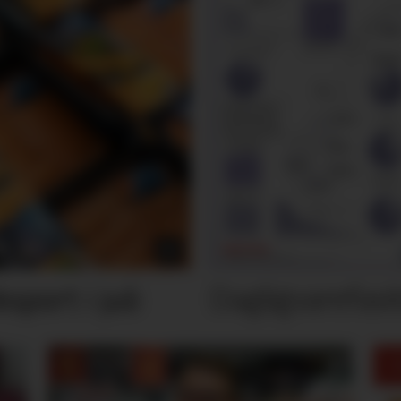
Dagligvarefasi
port i juli
M