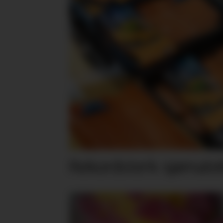
Rekordsterk sjømateks