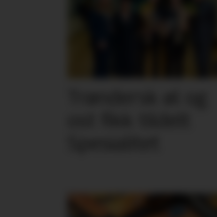
Trøndersk øl og
ost fikk tildelt
Spesialitet