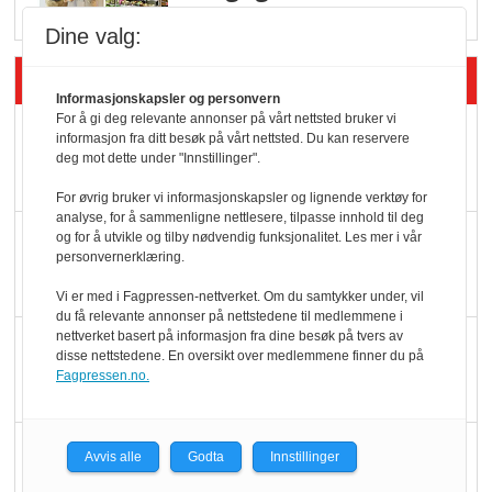
Dine valg:
Siste artikler - Butikk i praksis
Informasjonskapsler og personvern
For å gi deg relevante annonser på vårt nettsted bruker vi
Rema-flaggskip
informasjon fra ditt besøk på vårt nettsted. Du kan reservere
deg mot dette under "Innstillinger".
dundrer videre
For øvrig bruker vi informasjonskapsler og lignende verktøy for
analyse, for å sammenligne nettlesere, tilpasse innhold til deg
Slik opprettholdes
og for å utvikle og tilby nødvendig funksjonalitet. Les mer i vår
personvernerklæring.
ølsalget
Vi er med i Fagpressen-nettverket. Om du samtykker under, vil
du få relevante annonser på nettstedene til medlemmene i
nettverket basert på informasjon fra dine besøk på tvers av
Færre varer, men fulle
disse nettstedene. En oversikt over medlemmene finner du på
hyller
Fagpressen.no.
KI lager mat i butikken
Avvis alle
Godta
Innstillinger