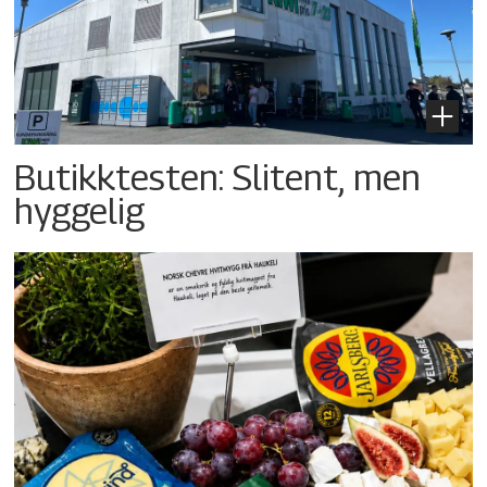
Butikktesten: Slitent, men
hyggelig