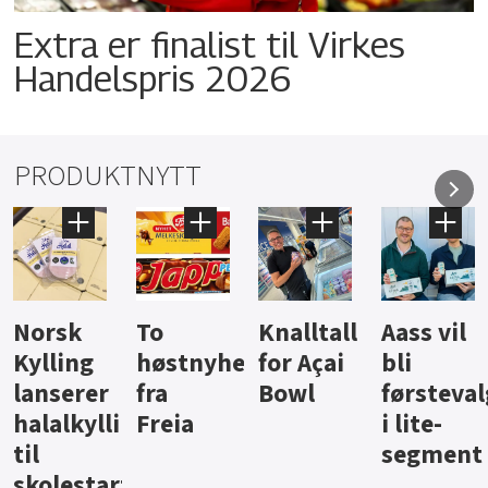
Extra er finalist til Virkes
Handelspris 2026
PRODUKTNYTT
Knalltall
Aass vil
Brus og
Hard
ter
for Açai
bli
jus fra
iste fra
Bowl
førstevalg
Berentsen
Hansa
i lite-
segment