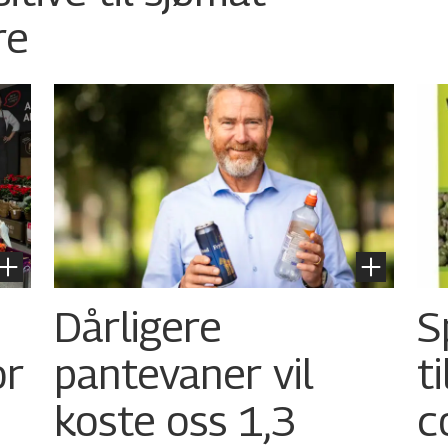
re
Dårligere
S
or
pantevaner vil
t
koste oss 1,3
c