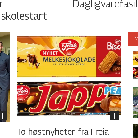
Dagligvarefasi
r
 skolestart
M
To høstnyheter fra Freia