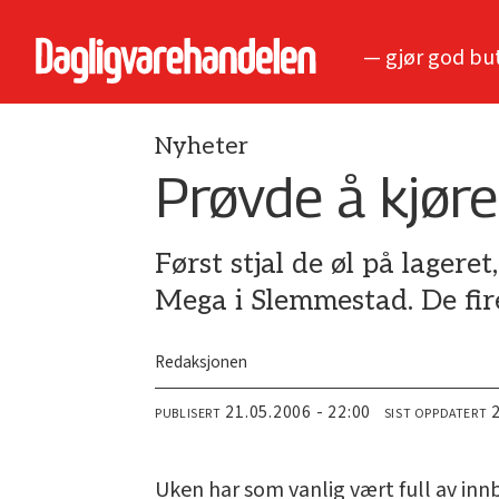
— gjør god bu
Nyheter
Prøvde å kjøre
Først stjal de øl på lagere
Mega i Slemmestad. De fire
Redaksjonen
21.05.2006 - 22:00
PUBLISERT
SIST OPPDATERT
Uken har som vanlig vært full av inn