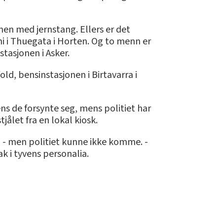
en med jernstang. Ellers er det
i i Thuegata i Horten. Og to menn er
tasjonen i Asker.
old, bensinstasjonen i Birtavarra i
ns de forsynte seg, mens politiet har
ålet fra en lokal kiosk.
en - men politiet kunne ikke komme. -
ak i tyvens personalia.