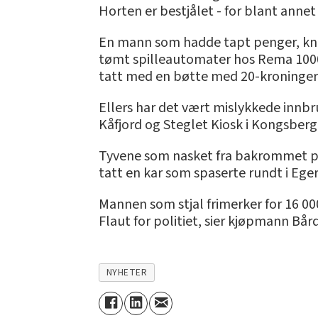
Horten er bestjålet - for blant anne
En mann som hadde tapt penger, knus
tømt spilleautomater hos Rema 1000 p
tatt med en bøtte med 20-kroninger,
Ellers har det vært mislykkede innbrud
Kåfjord og Steglet Kiosk i Kongsberg
Tyvene som nasket fra bakrommet på R
tatt en kar som spaserte rundt i Eg
Mannen som stjal frimerker for 16 000
Flaut for politiet, sier kjøpmann Bår
NYHETER