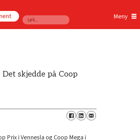
nnent
Søk
n. Det skjedde på Coop
op Prix i Vennesla og Coop Mega i