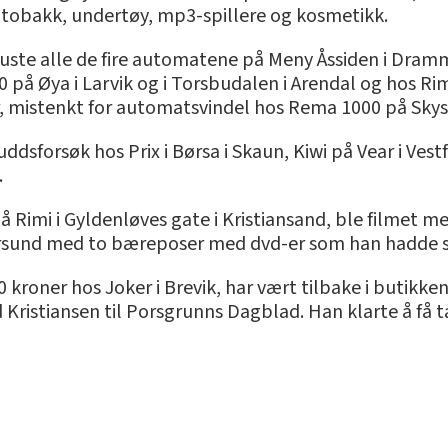
t tobakk, undertøy, mp3-spillere og kosmetikk.
te alle de fire automatene på Meny Åssiden i Dramm
å Øya i Larvik og i Torsbudalen i Arendal og hos Rim
 mistenkt for automatsvindel hos Rema 1000 på Skyss
dsforsøk hos Prix i Børsa i Skaun, Kiwi på Vear i Vestf
.
imi i Gyldenløves gate i Kristiansand, ble filmet me
ersund med to bæreposer med dvd-er som han hadde stj
 kroner hos Joker i Brevik, har vært tilbake i butikk
d Kristiansen til Porsgrunns Dagblad. Han klarte å få t