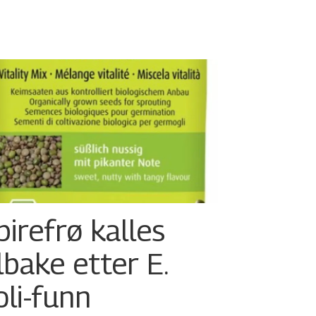
pirefrø kalles
ilbake etter E.
oli-funn