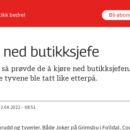
tikk bedre!
Bli abo
 ned butikksjefe
t, så prøvde de å kjøre ned butikksjefe
 tyvene ble tatt like etterpå.
22.04.2022 - 08:51
brudd og tyverier. Både Joker på Grimsbu i Folldal, Co