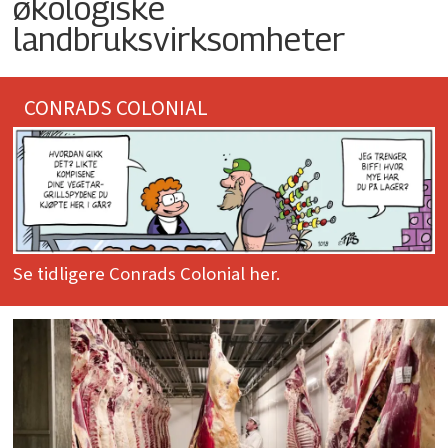
økologiske
landbruksvirksomheter
CONRADS COLONIAL
Se tidligere Conrads Colonial her.