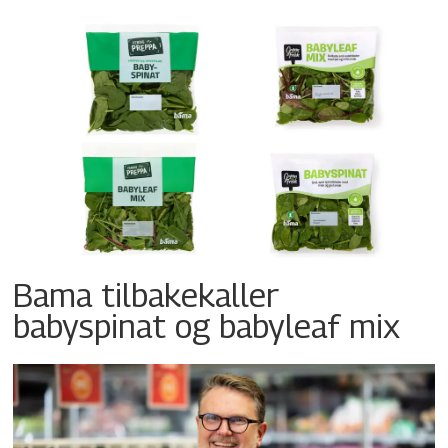
Bama tilbakekaller
babyspinat og babyleaf mix