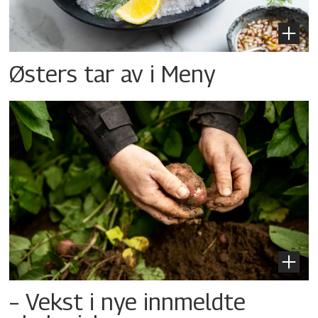
Østers tar av i Meny
– Vekst i nye innmeldte