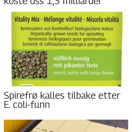
koste oss 1,3 milliarder
Spirefrø kalles tilbake etter
E. coli-funn