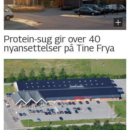
Protein-sug gir over 40
nyansettelser på Tine Frya