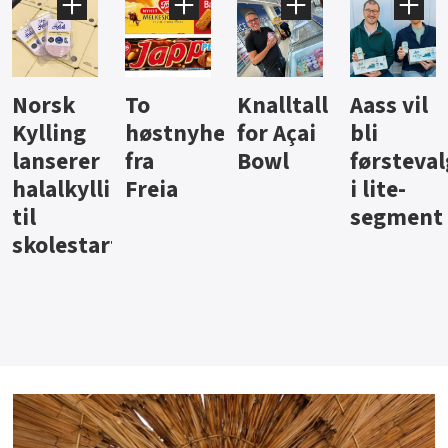
Knalltall
Aass vil
Brus og
Hard
ter
for Açai
bli
jus fra
iste fra
Bowl
førstevalg
Berentsen
Hansa
i lite-
segment