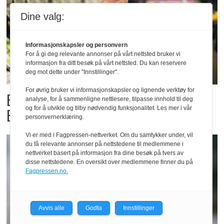
Dine valg:
Informasjonskapsler og personvern
For å gi deg relevante annonser på vårt nettsted bruker vi
informasjon fra ditt besøk på vårt nettsted. Du kan reservere
deg mot dette under "Innstillinger".
For øvrig bruker vi informasjonskapsler og lignende verktøy for
Billigbonanza da Norge slo
analyse, for å sammenligne nettlesere, tilpasse innhold til deg
og for å utvikle og tilby nødvendig funksjonalitet. Les mer i vår
Elfenbenkysten
personvernerklæring.
Vi er med i Fagpressen-nettverket. Om du samtykker under, vil
du få relevante annonser på nettstedene til medlemmene i
nettverket basert på informasjon fra dine besøk på tvers av
disse nettstedene. En oversikt over medlemmene finner du på
Fagpressen.no.
Avvis alle
Godta
Innstillinger