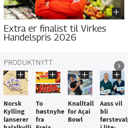
Extra er finalist til Virkes
Handelspris 2026
PRODUKTNYTT
Knalltall
Aass vil
Brus og
Hard
ter
for Açai
bli
jus fra
iste fra
Bowl
førstevalg
Berentsen
Hansa
i lite-