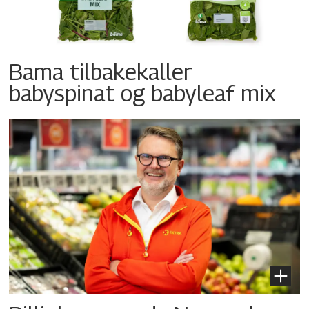
Bama tilbakekaller
babyspinat og babyleaf mix