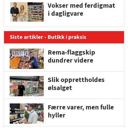
Vokser med ferdigmat
i dagligvare
Siste artikler - Butikk i praksis
Rema-flaggskip
dundrer videre
Slik opprettholdes
ølsalget
Færre varer, men fulle
hyller