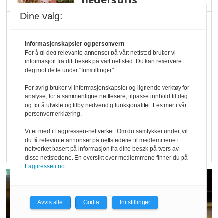
hederspris
Dine valg:
Blir enklere å velge
økologisk i butikkhylla
Informasjonskapsler og personvern
For å gi deg relevante annonser på vårt nettsted bruker vi
informasjon fra ditt besøk på vårt nettsted. Du kan reservere
Kolonihagen sliter
deg mot dette under "Innstillinger".
med å få tak i nok melk
For øvrig bruker vi informasjonskapsler og lignende verktøy for
analyse, for å sammenligne nettlesere, tilpasse innhold til deg
og for å utvikle og tilby nødvendig funksjonalitet. Les mer i vår
personvernerklæring.
Rapport: Økokundene
er klare! Er markedet
Vi er med i Fagpressen-nettverket. Om du samtykker under, vil
du få relevante annonser på nettstedene til medlemmene i
det?
nettverket basert på informasjon fra dine besøk på tvers av
disse nettstedene. En oversikt over medlemmene finner du på
Fagpressen.no.
Avvis alle
Godta
Innstillinger