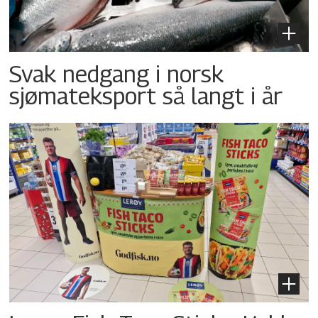
Svak nedgang i norsk
sjømateksport så langt i år