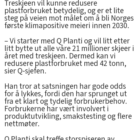
Treskjeen vil kunne redusere
plastforbruket betydelig, og er et lite
steg på veien mot målet om å bli Norges
første klimapositive meieri innen 2030.
– Vi starter med Q Planti og vil litt etter
litt bytte ut alle våre 21 millioner skjeer i
året med treskjeen. Dermed kan vi
redusere plastforbruket med 42 tonn,
sier Q-sjefen.
Han tror at satsningen har gode odds
for å lykkes, fordi den har sprunget ut
fra et klart og tydelig forbrukerbehov.
Forbrukerne har vært involvert i
produktutvikling, smakstesting og flere
nettmøter.
Q Planti skal treffe storspiseren av