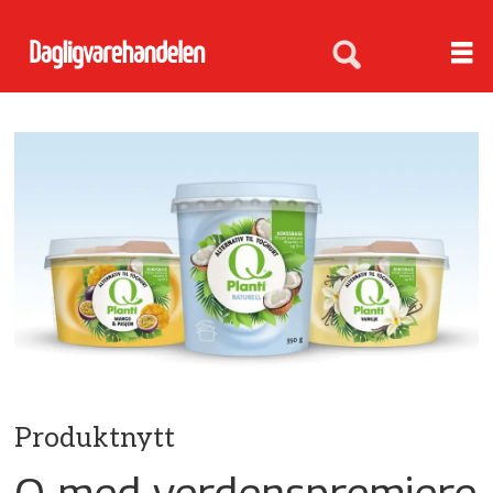
Produktnytt
Q med verdenspremiere