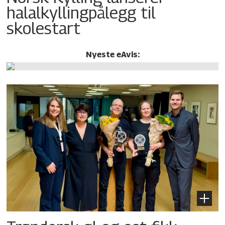
halalkylling­pålegg til
skolestart
Nyeste eAvis: