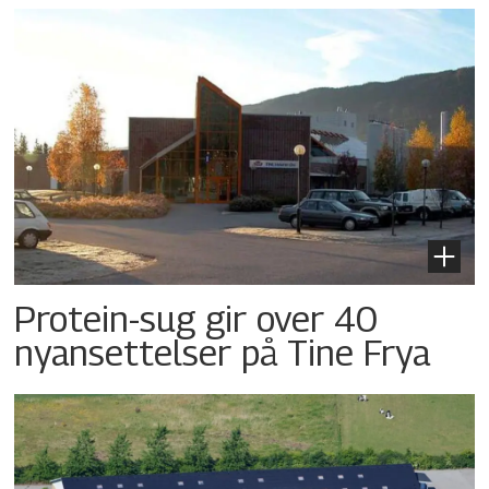
Protein-sug gir over 40
nyansettelser på Tine Frya