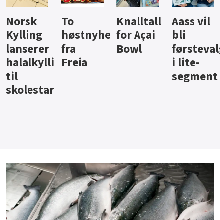
Knalltall
Aass vil
Brus og
Hard
ter
for Açai
bli
jus fra
iste fra
Bowl
førstevalg
Berentsen
Hansa
i lite-
segment