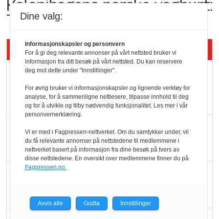
Kolonihagens norske yoghurt:
Trues av melkemangel
Dine valg:
Informasjonskapsler og personvern
Siste artikler - KBS
For å gi deg relevante annonser på vårt nettsted bruker vi
informasjon fra ditt besøk på vårt nettsted. Du kan reservere
deg mot dette under "Innstillinger".
Mat er viktigere enn
pris når elbilister
For øvrig bruker vi informasjonskapsler og lignende verktøy for
analyse, for å sammenligne nettlesere, tilpasse innhold til deg
velger ladestopp
og for å utvikle og tilby nødvendig funksjonalitet. Les mer i vår
personvernerklæring.
Ti bensinstasjoner
Vi er med i Fagpressen-nettverket. Om du samtykker under, vil
legger ned hver måned
du få relevante annonser på nettstedene til medlemmene i
nettverket basert på informasjon fra dine besøk på tvers av
disse nettstedene. En oversikt over medlemmene finner du på
Fagpressen.no.
Potetball, kylling og 98
oktan
Avvis alle
Godta
Innstillinger