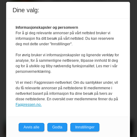
Økologisk Norge sin
Dine valg:
hederspris
Informasjonskapsler og personvern
Blir enklere å velge
For å gi deg relevante annonser på vårt nettsted bruker vi
økologisk i butikkhylla
informasjon fra ditt besøk på vårt nettsted. Du kan reservere
deg mot dette under "Innstillinger".
For øvrig bruker vi informasjonskapsler og lignende verktøy for
Kolonihagen sliter
analyse, for å sammenligne nettlesere, tilpasse innhold til deg
med å få tak i nok melk
og for å utvikle og tilby nødvendig funksjonalitet. Les mer i vår
personvernerklæring.
Vi er med i Fagpressen-nettverket. Om du samtykker under, vil
Rapport: Økokundene
du få relevante annonser på nettstedene til medlemmene i
nettverket basert på informasjon fra dine besøk på tvers av
er klare! Er markedet
disse nettstedene. En oversikt over medlemmene finner du på
det?
Fagpressen.no.
Avvis alle
Godta
Innstillinger