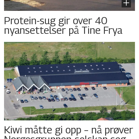
Protein-sug gir over 40
nyansettelser på Tine Frya
Kiwi måtte gi opp – nå prøver