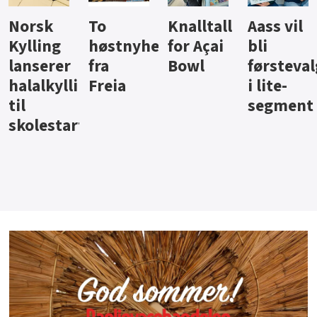
Knalltall
Aass vil
Brus og
Hard
ter
for Açai
bli
jus fra
iste fra
Bowl
førstevalg
Berentsen
Hansa
i lite-
segment