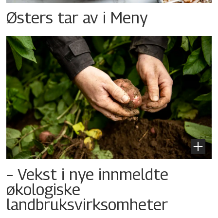
Østers tar av i Meny
– Vekst i nye innmeldte
økologiske
landbruksvirksomheter