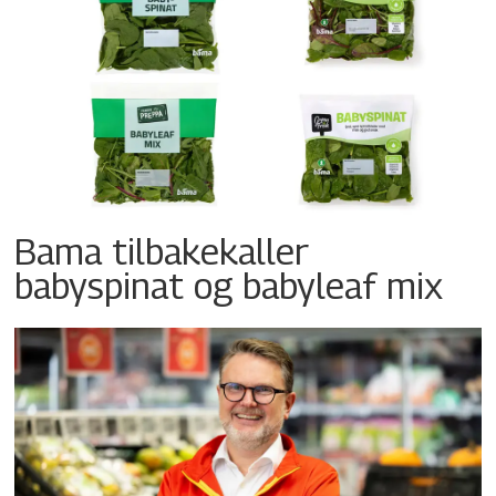
Bama tilbakekaller
babyspinat og babyleaf mix