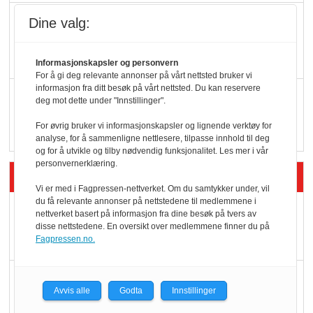
KBS-bransjen i
Dine valg:
endring: Stadig større
serveringstilbud
Informasjonskapsler og personvern
For å gi deg relevante annonser på vårt nettsted bruker vi
informasjon fra ditt besøk på vårt nettsted. Du kan reservere
Vokser med ferdigmat
deg mot dette under "Innstillinger".
i dagligvare
For øvrig bruker vi informasjonskapsler og lignende verktøy for
analyse, for å sammenligne nettlesere, tilpasse innhold til deg
og for å utvikle og tilby nødvendig funksjonalitet. Les mer i vår
personvernerklæring.
Siste artikler - Butikk i praksis
Vi er med i Fagpressen-nettverket. Om du samtykker under, vil
du få relevante annonser på nettstedene til medlemmene i
Rema-flaggskip
nettverket basert på informasjon fra dine besøk på tvers av
disse nettstedene. En oversikt over medlemmene finner du på
dundrer videre
Fagpressen.no.
Slik opprettholdes
Avvis alle
Godta
Innstillinger
ølsalget