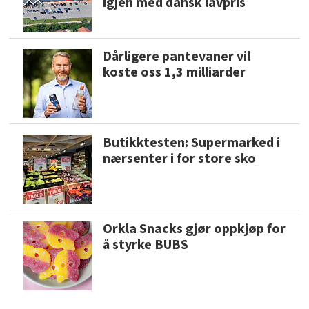
igjen med dansk lavpris
Dårligere pantevaner vil
koste oss 1,3 milliarder
Butikktesten: Supermarked i
nærsenter i for store sko
Orkla Snacks gjør oppkjøp for
å styrke BUBS