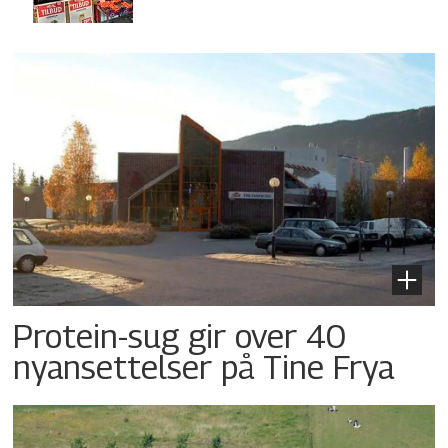
Protein-sug gir over 40
nyansettelser på Tine Frya