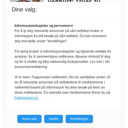
yoghurt: Trues av
melkemangel
Dine valg:
Marit Kolby vant
Informasjonskapsler og personvern
Økologisk Norge sin
For å gi deg relevante annonser på vårt nettsted bruker vi
informasjon fra ditt besøk på vårt nettsted. Du kan reservere
hederspris
deg mot dette under "Innstillinger".
For øvrig bruker vi informasjonskapsler og lignende verktøy for
Blir enklere å velge
analyse, for å sammenligne nettlesere, tilpasse innhold til deg
økologisk i butikkhylla
og for å utvikle og tilby nødvendig funksjonalitet. Les mer i vår
personvernerklæring.
Vi er med i Fagpressen-nettverket. Om du samtykker under, vil
Kolonihagen sliter
du få relevante annonser på nettstedene til medlemmene i
nettverket basert på informasjon fra dine besøk på tvers av
med å få tak i nok melk
disse nettstedene. En oversikt over medlemmene finner du på
Fagpressen.no.
Rapport: Økokundene
er klare! Er markedet
Avvis alle
Godta
Innstillinger
det?