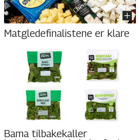
Matgledefinalistene er klare
Bama tilbakekaller