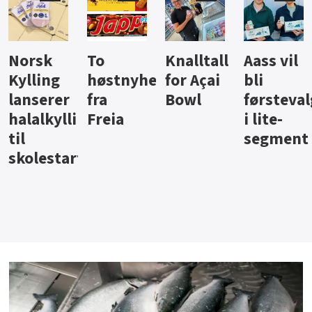
Knalltall
Aass vil
Brus og
Hard
ter
for Açai
bli
jus fra
iste fra
Bowl
førstevalg
Berentsen
Hansa
i lite-
segment