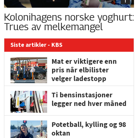
Kolonihagens norske yoghurt:
Trues av melkemangel
Siste artikler - KBS
Mat er viktigere enn
pris når elbilister
velger ladestopp
Ti bensinstasjoner
legger ned hver måned
Potetball, kylling og 98
oktan