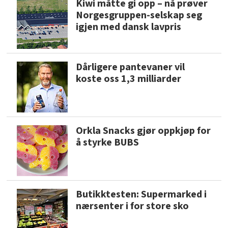
Kiwi måtte gi opp – nå prøver
Norgesgruppen-selskap seg
igjen med dansk lavpris
Dårligere pantevaner vil
koste oss 1,3 milliarder
Orkla Snacks gjør oppkjøp for
å styrke BUBS
Butikktesten: Supermarked i
nærsenter i for store sko