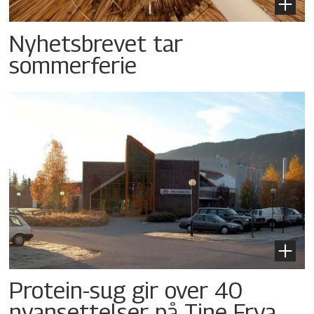
Nyhetsbrevet tar
sommerferie
Protein-sug gir over 40
nyansettelser på Tine Frya