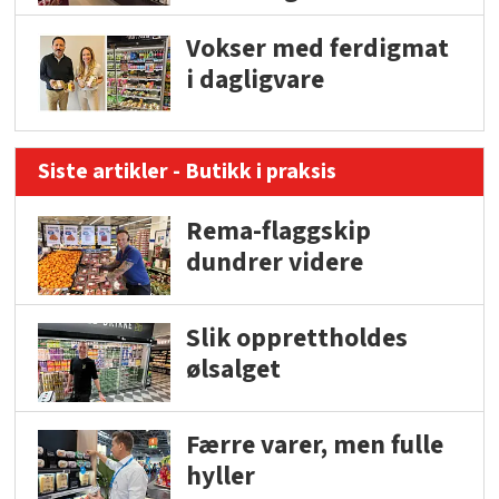
Vokser med ferdigmat
i dagligvare
Siste artikler - Butikk i praksis
Rema-flaggskip
dundrer videre
Slik opprettholdes
ølsalget
Færre varer, men fulle
hyller