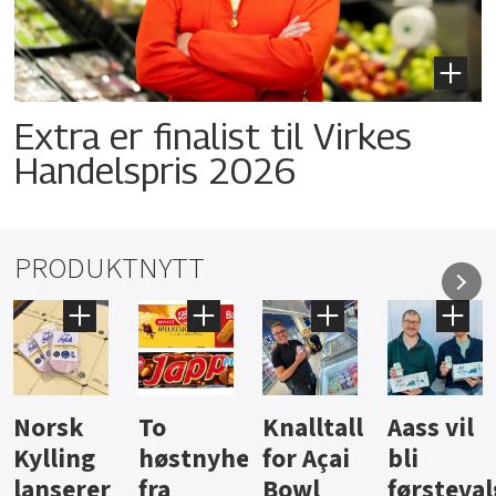
Extra er finalist til Virkes
Handelspris 2026
PRODUKTNYTT
Knalltall
Aass vil
Brus og
Hard
ter
for Açai
bli
jus fra
iste fra
Bowl
førstevalg
Berentsen
Hansa