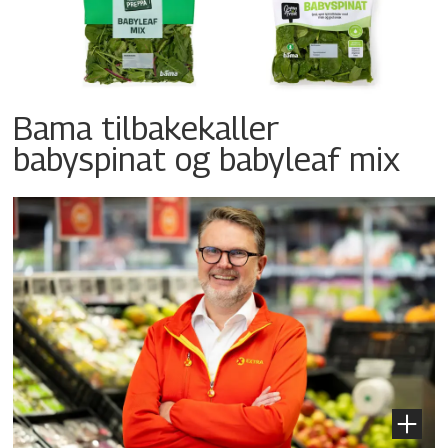
Bama tilbakekaller
babyspinat og babyleaf mix