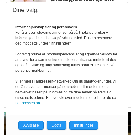
hederspris
Dine valg:
Blir enklere å velge
Informasjonskapsler og personvern
økologisk i butikkhylla
For å gi deg relevante annonser på vårt nettsted bruker vi
informasjon fra ditt besøk på vårt nettsted. Du kan reservere
deg mot dette under "Innstillinger".
Kolonihagen sliter
For øvrig bruker vi informasjonskapsler og lignende verktøy for
med å få tak i nok melk
analyse, for å sammenligne nettlesere, tilpasse innhold til deg
og for å utvikle og tilby nødvendig funksjonalitet. Les mer i vår
personvernerklæring.
Rapport: Økokundene
Vi er med i Fagpressen-nettverket. Om du samtykker under, vil
du få relevante annonser på nettstedene til medlemmene i
er klare! Er markedet
nettverket basert på informasjon fra dine besøk på tvers av
det?
disse nettstedene. En oversikt over medlemmene finner du på
Fagpressen.no.
Avvis alle
Godta
Innstillinger