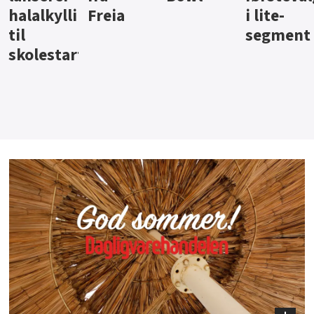
i lite-
segment