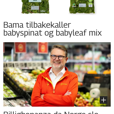
Bama tilbakekaller
babyspinat og babyleaf mix