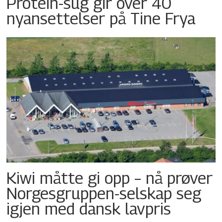
Protein-sug gir over 40
nyansettelser på Tine Frya
Kiwi måtte gi opp – nå prøver
Norgesgruppen-selskap seg
igjen med dansk lavpris