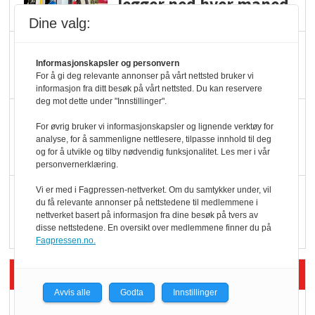
legger ned hver måned
Dine valg:
Potetball, kylling og 98
Informasjonskapsler og personvern
oktan
For å gi deg relevante annonser på vårt nettsted bruker vi
informasjon fra ditt besøk på vårt nettsted. Du kan reservere
deg mot dette under "Innstillinger".
KBS-bransjen i
For øvrig bruker vi informasjonskapsler og lignende verktøy for
endring: Stadig større
analyse, for å sammenligne nettlesere, tilpasse innhold til deg
og for å utvikle og tilby nødvendig funksjonalitet. Les mer i vår
serveringstilbud
personvernerklæring.
Vokser med ferdigmat
Vi er med i Fagpressen-nettverket. Om du samtykker under, vil
du få relevante annonser på nettstedene til medlemmene i
i dagligvare
nettverket basert på informasjon fra dine besøk på tvers av
disse nettstedene. En oversikt over medlemmene finner du på
Fagpressen.no.
Siste artikler - Butikk i praksis
Avvis alle
Godta
Innstillinger
Rema-flaggskip