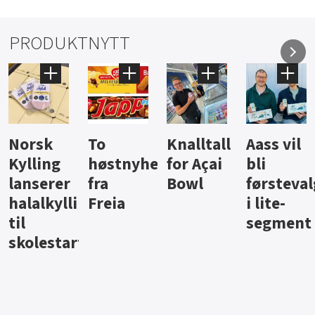
PRODUKTNYTT
Knalltall
Aass vil
Brus og
Hard
ter
for Açai
bli
jus fra
iste fra
Bowl
førstevalg
Berentsen
Hansa
i lite-
segment