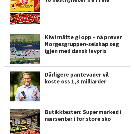
To høstnyheter fra Freia
Kiwi måtte gi opp – nå prøver
Norgesgruppen-selskap seg
igjen med dansk lavpris
Dårligere pantevaner vil
koste oss 1,3 milliarder
Butikktesten: Supermarked i
nærsenter i for store sko