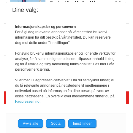
Potetball, kylling og 98
Dine valg:
oktan
Informasjonskapsler og personvern
KBS-bransjen i
For å gi deg relevante annonser på vårt nettsted bruker vi
informasjon fra ditt besøk på vårt nettsted. Du kan reservere
endring: Stadig større
deg mot dette under "Innstillinger".
serveringstilbud
For øvrig bruker vi informasjonskapsler og lignende verktøy for
analyse, for å sammenligne nettlesere, tilpasse innhold til deg
Vokser med ferdigmat
og for å utvikle og tilby nødvendig funksjonalitet. Les mer i vår
personvernerklæring.
i dagligvare
Vi er med i Fagpressen-nettverket. Om du samtykker under, vil
du få relevante annonser på nettstedene til medlemmene i
nettverket basert på informasjon fra dine besøk på tvers av
Siste artikler - Butikk i praksis
disse nettstedene. En oversikt over medlemmene finner du på
Fagpressen.no.
Rema-flaggskip
dundrer videre
Avvis alle
Godta
Innstillinger