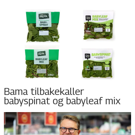
Bama tilbakekaller
babyspinat og babyleaf mix