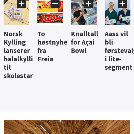
Knalltall
Aass vil
Brus og
Hard
ter
for Açai
bli
jus fra
iste fra
Bowl
førstevalg
Berentsen
Hansa
i lite-
segment