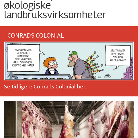
økologiske
landbruksvirksomheter
CONRADS COLONIAL
Se tidligere Conrads Colonial her.