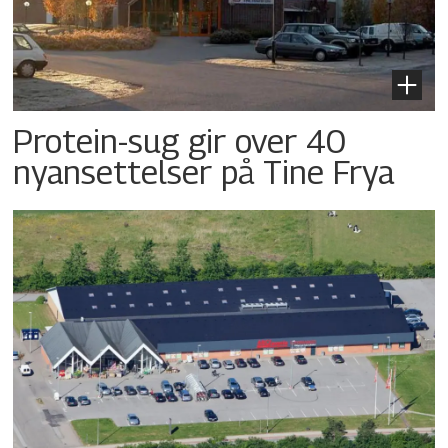
Protein-sug gir over 40
nyansettelser på Tine Frya