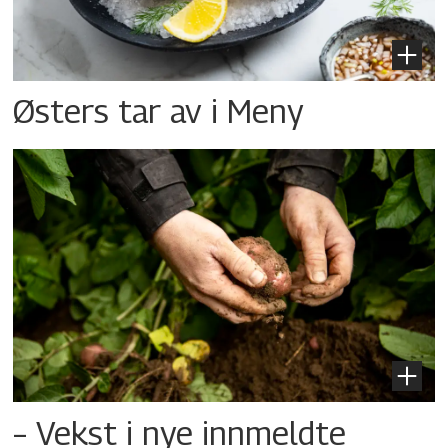
Østers tar av i Meny
– Vekst i nye innmeldte