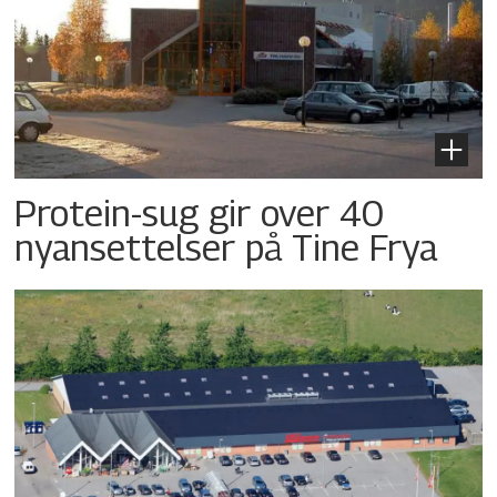
Protein-sug gir over 40
nyansettelser på Tine Frya