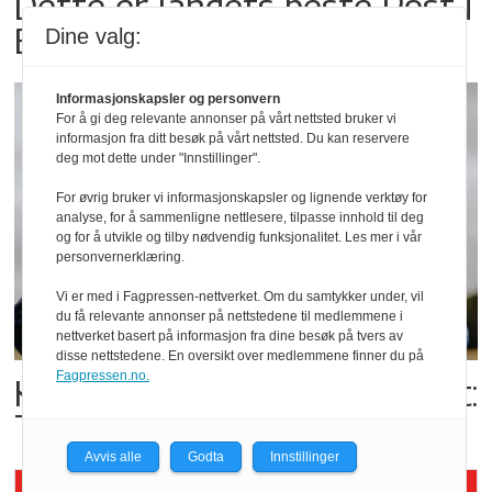
Dette er landets beste Post i
Butikk
Dine valg:
Informasjonskapsler og personvern
For å gi deg relevante annonser på vårt nettsted bruker vi
informasjon fra ditt besøk på vårt nettsted. Du kan reservere
deg mot dette under "Innstillinger".
For øvrig bruker vi informasjonskapsler og lignende verktøy for
analyse, for å sammenligne nettlesere, tilpasse innhold til deg
og for å utvikle og tilby nødvendig funksjonalitet. Les mer i vår
personvernerklæring.
Vi er med i Fagpressen-nettverket. Om du samtykker under, vil
du få relevante annonser på nettstedene til medlemmene i
nettverket basert på informasjon fra dine besøk på tvers av
disse nettstedene. En oversikt over medlemmene finner du på
Fagpressen.no.
Kolonihagens norske yoghurt:
Trues av melkemangel
Avvis alle
Godta
Innstillinger