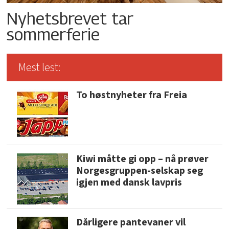
Nyhetsbrevet tar
sommerferie
Mest lest:
To høstnyheter fra Freia
Kiwi måtte gi opp – nå prøver
Norgesgruppen-selskap seg
igjen med dansk lavpris
Dårligere pantevaner vil