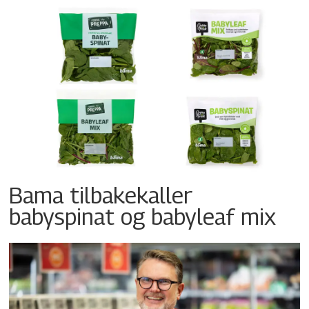
Bama tilbakekaller
babyspinat og babyleaf mix