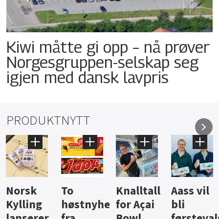
Kiwi måtte gi opp – nå prøver
Norgesgruppen-selskap seg
igjen med dansk lavpris
PRODUKTNYTT
To
Knalltall
Aass vil
Brus og
høstnyheter
for Açai
bli
jus fra
fra
Bowl
førstevalg
Berentsen