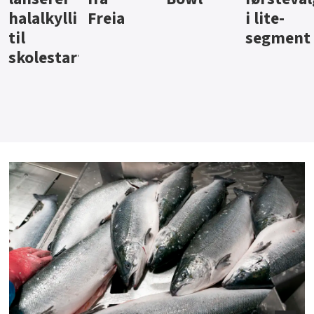
ngpålegg
Freia
i lite-
segment