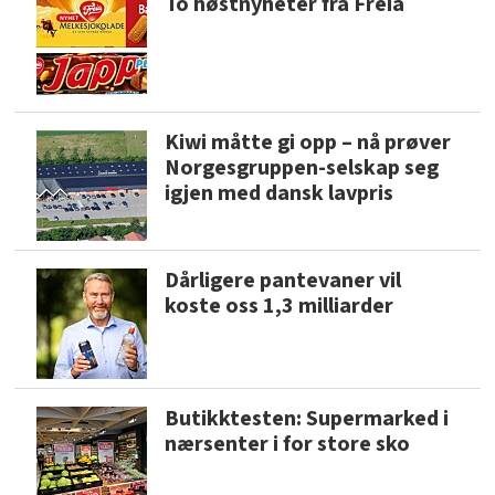
To høstnyheter fra Freia
Kiwi måtte gi opp – nå prøver
Norgesgruppen-selskap seg
igjen med dansk lavpris
Dårligere pantevaner vil
koste oss 1,3 milliarder
Butikktesten: Supermarked i
nærsenter i for store sko