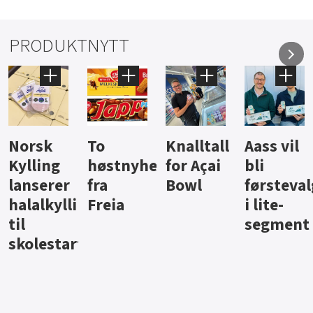
PRODUKTNYTT
Knalltall
Aass vil
Brus og
Hard
ter
for Açai
bli
jus fra
iste fra
Bowl
førstevalg
Berentsen
Hansa
i lite-
segment