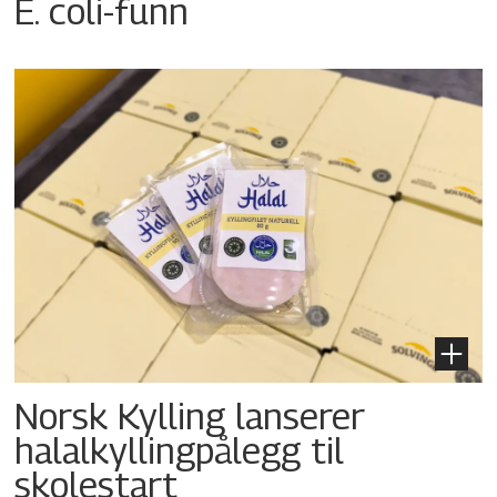
E. coli-funn
Norsk Kylling lanserer
halalkyllingpålegg til
skolestart