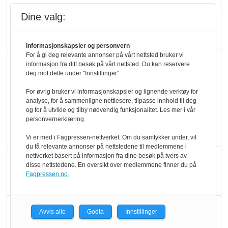
Rema-flaggskip
Dine valg:
dundrer videre
Informasjonskapsler og personvern
For å gi deg relevante annonser på vårt nettsted bruker vi
Slik opprettholdes
informasjon fra ditt besøk på vårt nettsted. Du kan reservere
deg mot dette under "Innstillinger".
ølsalget
For øvrig bruker vi informasjonskapsler og lignende verktøy for
analyse, for å sammenligne nettlesere, tilpasse innhold til deg
Færre varer, men fulle
og for å utvikle og tilby nødvendig funksjonalitet. Les mer i vår
personvernerklæring.
hyller
Vi er med i Fagpressen-nettverket. Om du samtykker under, vil
du få relevante annonser på nettstedene til medlemmene i
nettverket basert på informasjon fra dine besøk på tvers av
KI lager mat i butikken
disse nettstedene. En oversikt over medlemmene finner du på
Fagpressen.no.
Q passerte 1 milliard i
Avvis alle
Godta
Innstillinger
Rema i 2025