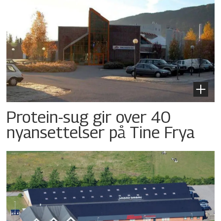
Protein-sug gir over 40
nyansettelser på Tine Frya