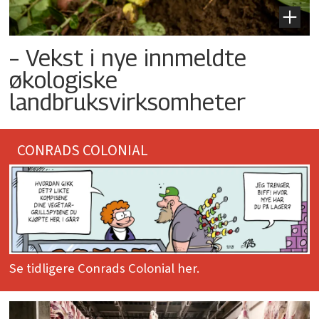
– Vekst i nye innmeldte
økologiske
landbruksvirksomheter
CONRADS COLONIAL
Se tidligere Conrads Colonial her.