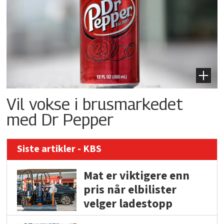
Vil vokse i brusmarkedet
med Dr Pepper
Siste artikler - KBS
Mat er viktigere enn
pris når elbilister
velger ladestopp