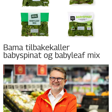
Bama tilbakekaller
babyspinat og babyleaf mix