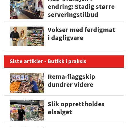
endring: Stadig større
serveringstilbud
Vokser med ferdigmat
i dagligvare
Siste artikler - Butikk i praksis
Rema-flaggskip
dundrer videre
Slik opprettholdes
ølsalget