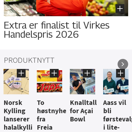
Extra er finalist til Virkes
Handelspris 2026
PRODUKTNYTT
Knalltall
Aass vil
Brus og
Hard
ter
for Açai
bli
jus fra
iste fra
Bowl
førstevalg
Berentsen
Hansa
i lite-