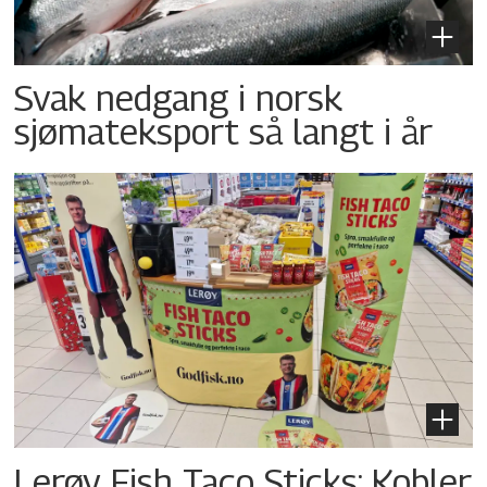
Svak nedgang i norsk
sjømateksport så langt i år
Lerøy Fish Taco Sticks: Kobler