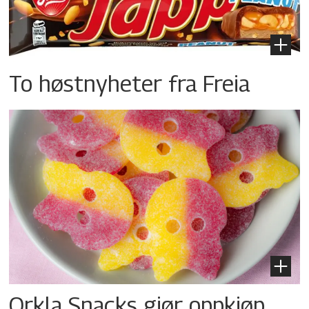
To høstnyheter fra Freia
Orkla Snacks gjør oppkjøp