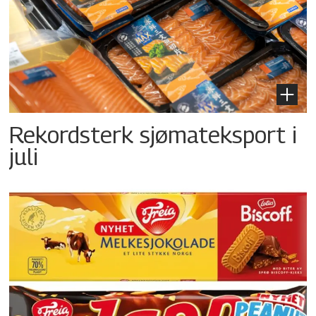
Rekordsterk sjømateksport i
juli