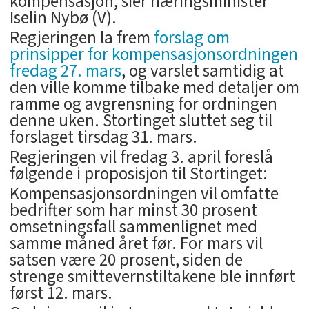
kompensasjon, sier næringsminister
Iselin Nybø (V).
Regjeringen la frem
forslag om
prinsipper for kompensasjonsordningen
fredag 27. mars
, og varslet samtidig at
den ville komme tilbake med detaljer om
ramme og avgrensning for ordningen
denne uken. Stortinget sluttet seg til
forslaget tirsdag 31. mars.
Regjeringen vil fredag 3. april foreslå
følgende i proposisjon til Stortinget:
Kompensasjonsordningen vil omfatte
bedrifter som har minst 30 prosent
omsetningsfall sammenlignet med
samme måned året før. For mars vil
satsen være 20 prosent, siden de
strenge smittevernstiltakene ble innført
først 12. mars.