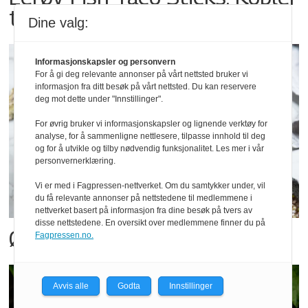
to kategorier
Dine valg:
Informasjonskapsler og personvern
For å gi deg relevante annonser på vårt nettsted bruker vi
informasjon fra ditt besøk på vårt nettsted. Du kan reservere
deg mot dette under "Innstillinger".
For øvrig bruker vi informasjonskapsler og lignende verktøy for
analyse, for å sammenligne nettlesere, tilpasse innhold til deg
og for å utvikle og tilby nødvendig funksjonalitet. Les mer i vår
personvernerklæring.
Vi er med i Fagpressen-nettverket. Om du samtykker under, vil
du få relevante annonser på nettstedene til medlemmene i
nettverket basert på informasjon fra dine besøk på tvers av
disse nettstedene. En oversikt over medlemmene finner du på
Østers tar av i Meny
Fagpressen.no.
Avvis alle
Godta
Innstillinger