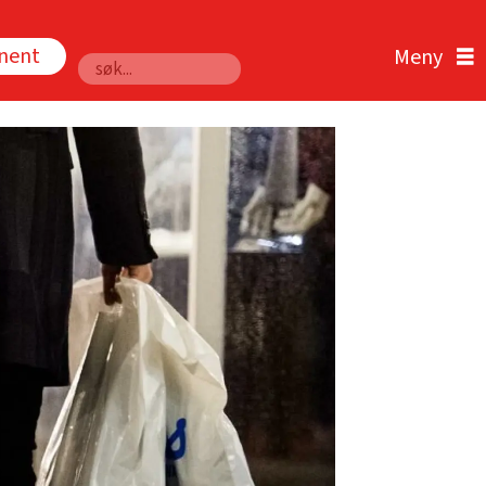
nnent
Søk