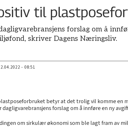
sitiv til plastposefo
l dagligvarebransjens forslag om å innf
iljøfond, skriver Dagens Næringsliv.
22.04.2022 - 08:51
lastposeforbruket betyr at det trolig vil komme en mi
 dagligvarebransjens forslag om å innføre en ny avgift
ingen om sirkulær økonomi som ble lagt fram av milj