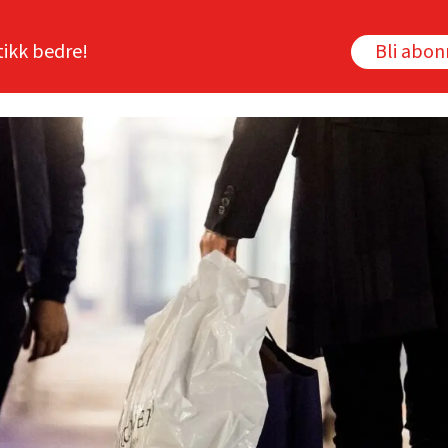
tikk bedre!
Bli abo