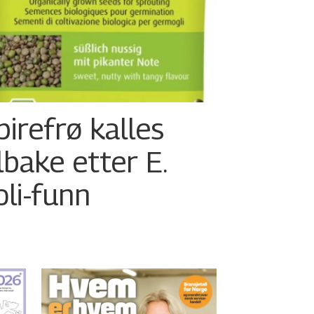
pirefrø kalles
ilbake etter E.
oli-funn