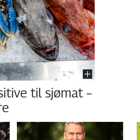
tive til sjømat –
re