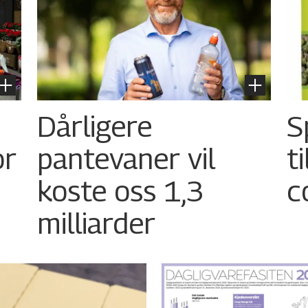
Dårligere
S
or
pantevaner vil
t
koste oss 1,3
c
milliarder