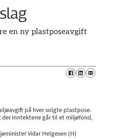
rslag
øre en ny plastposeavgift
ljøavgift på hver solgte plastpose.
 der inntektene går til et miljøfond,
øminister Vidar Helgesen (H)