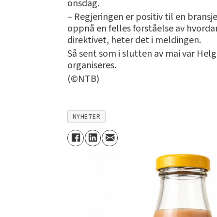
onsdag.
– Regjeringen er positiv til en brans
oppnå en felles forståelse av hvordan
direktivet, heter det i meldingen.
Så sent som i slutten av mai var Hel
organiseres.
(©NTB)
NYHETER