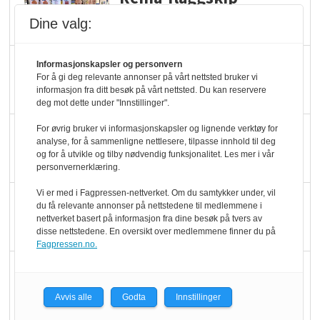
dundrer videre
Dine valg:
Slik opprettholdes
Informasjonskapsler og personvern
For å gi deg relevante annonser på vårt nettsted bruker vi
ølsalget
informasjon fra ditt besøk på vårt nettsted. Du kan reservere
deg mot dette under "Innstillinger".
Færre varer, men fulle
For øvrig bruker vi informasjonskapsler og lignende verktøy for
analyse, for å sammenligne nettlesere, tilpasse innhold til deg
hyller
og for å utvikle og tilby nødvendig funksjonalitet. Les mer i vår
personvernerklæring.
Vi er med i Fagpressen-nettverket. Om du samtykker under, vil
KI lager mat i butikken
du få relevante annonser på nettstedene til medlemmene i
nettverket basert på informasjon fra dine besøk på tvers av
disse nettstedene. En oversikt over medlemmene finner du på
Fagpressen.no.
Q passerte 1 milliard i
Rema i 2025
Avvis alle
Godta
Innstillinger