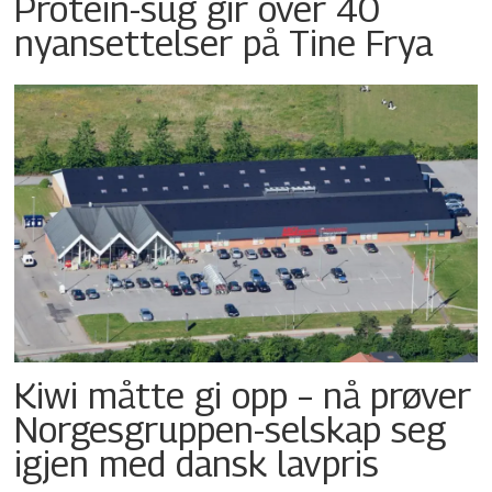
Protein-sug gir over 40
nyansettelser på Tine Frya
Kiwi måtte gi opp – nå prøver
Norgesgruppen-selskap seg
igjen med dansk lavpris