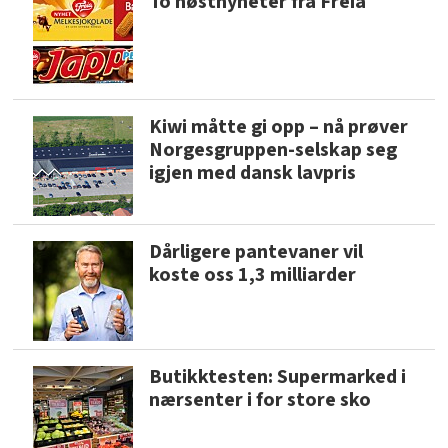
To høstnyheter fra Freia
Kiwi måtte gi opp – nå prøver
Norgesgruppen-selskap seg
igjen med dansk lavpris
Dårligere pantevaner vil
koste oss 1,3 milliarder
Butikktesten: Supermarked i
nærsenter i for store sko