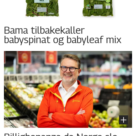
Bama tilbakekaller
babyspinat og babyleaf mix