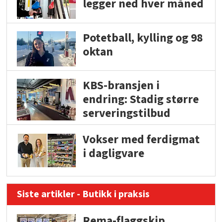
legger ned hver måned
Potetball, kylling og 98
oktan
KBS-bransjen i
endring: Stadig større
serveringstilbud
Vokser med ferdigmat
i dagligvare
Siste artikler - Butikk i praksis
Rema-flaggskip