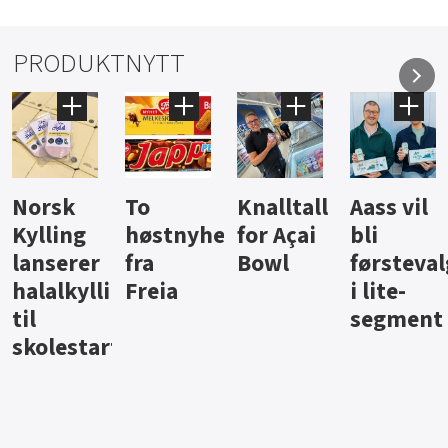
PRODUKTNYTT
Knalltall
Aass vil
Brus og
Hard
ter
for Açai
bli
jus fra
iste fra
Bowl
førstevalg
Berentsen
Hansa
i lite-
segment