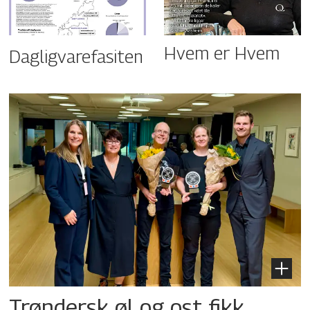
Hvem er Hvem
Dagligvarefasiten
Trøndersk øl og ost fikk