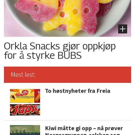
Orkla Snacks gjør oppkjøp
for å styrke BUBS
Mest lest:
To høstnyheter fra Freia
Kiwi måtte gi opp – nå prøver