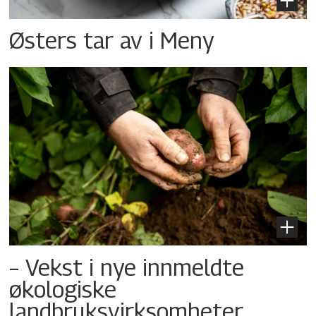
Østers tar av i Meny
– Vekst i nye innmeldte
økologiske
landbruksvirksomheter