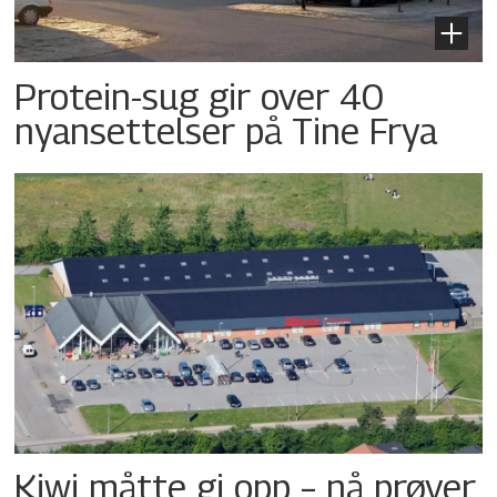
Protein-sug gir over 40
nyansettelser på Tine Frya
Kiwi måtte gi opp – nå prøver