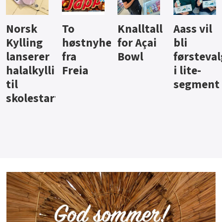
Knalltall
Aass vil
Brus og
Hard
ter
for Açai
bli
jus fra
iste fra
Bowl
førstevalg
Berentsen
Hansa
i lite-
segment