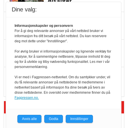
ølsalget
Dine valg:
Færre varer, men fulle
Informasjonskapsler og personvern
hyller
For å gi deg relevante annonser på vårt nettsted bruker vi
informasjon fra ditt besøk på vårt nettsted. Du kan reservere
deg mot dette under "Innstillinger".
KI lager mat i butikken
For øvrig bruker vi informasjonskapsler og lignende verktøy for
analyse, for å sammenligne nettlesere, tilpasse innhold til deg
og for å utvikle og tilby nødvendig funksjonalitet. Les mer i vår
personvernerklæring.
Q passerte 1 milliard i
Vi er med i Fagpressen-nettverket. Om du samtykker under, vil
Rema i 2025
du få relevante annonser på nettstedene til medlemmene i
nettverket basert på informasjon fra dine besøk på tvers av
disse nettstedene. En oversikt over medlemmene finner du på
Fagpressen.no.
Siste artikler - Økologisk
Avvis alle
Godta
Innstillinger
Kolonihagens norske