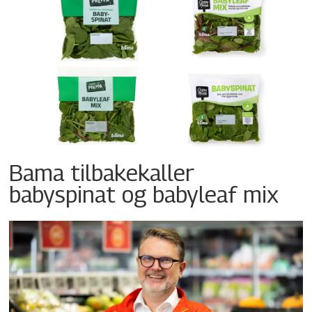
Bama tilbakekaller
babyspinat og babyleaf mix