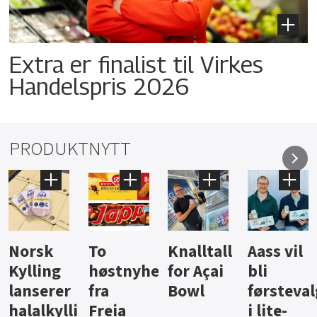
Extra er finalist til Virkes
Handelspris 2026
PRODUKTNYTT
Knalltall
Aass vil
Brus og
Hard
ter
for Açai
bli
jus fra
iste fra
Bowl
førstevalg
Berentsen
Hansa
i lite-