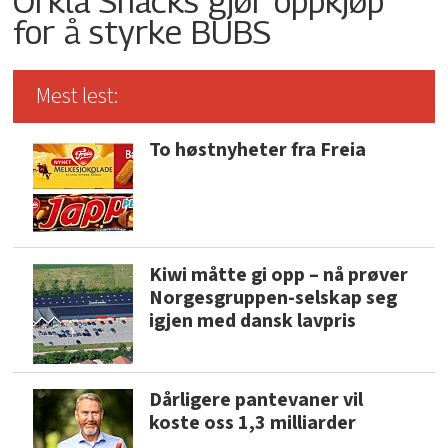
Orkla Snacks gjør oppkjøp
for å styrke BUBS
Mest lest:
To høstnyheter fra Freia
Kiwi måtte gi opp – nå prøver
Norgesgruppen-selskap seg
igjen med dansk lavpris
Dårligere pantevaner vil
koste oss 1,3 milliarder