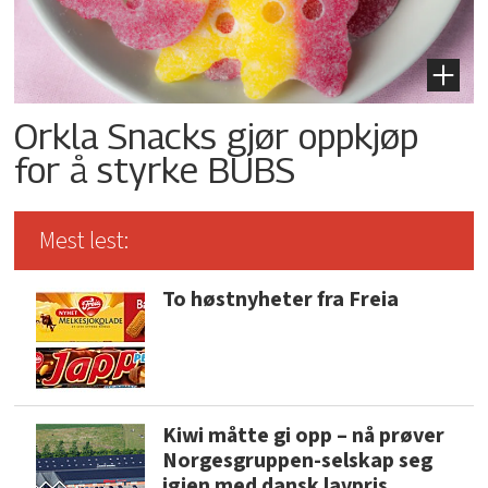
Orkla Snacks gjør oppkjøp
for å styrke BUBS
Mest lest:
To høstnyheter fra Freia
Kiwi måtte gi opp – nå prøver
Norgesgruppen-selskap seg
igjen med dansk lavpris