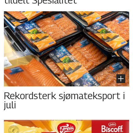
Rekordsterk sjømateksport i
juli