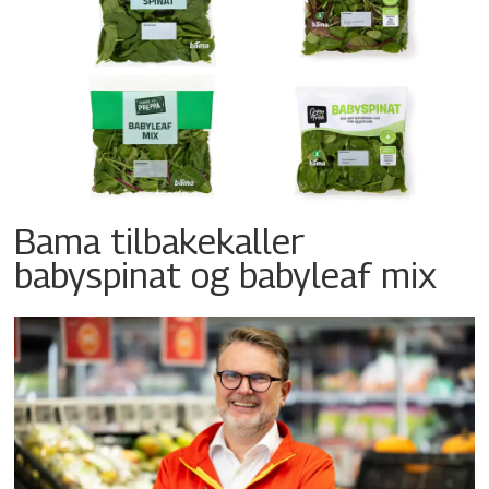
Bama tilbakekaller
babyspinat og babyleaf mix