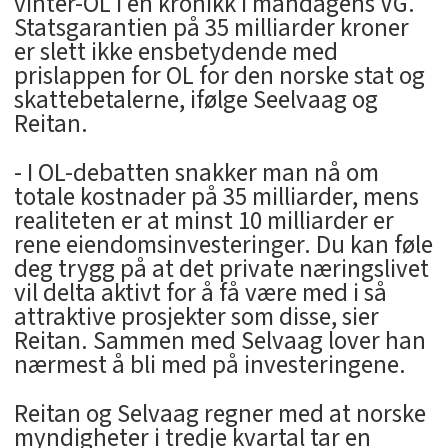
vinter-OL i en kronikk i mandagens VG.
Statsgarantien på 35 milliarder kroner
er slett ikke ensbetydende med
prislappen for OL for den norske stat og
skattebetalerne, ifølge Seelvaag og
Reitan.
- I OL-debatten snakker man nå om
totale kostnader på 35 milliarder, mens
realiteten er at minst 10 milliarder er
rene eiendomsinvesteringer. Du kan føle
deg trygg på at det private næringslivet
vil delta aktivt for å få være med i så
attraktive prosjekter som disse, sier
Reitan. Sammen med Selvaag lover han
nærmest å bli med på investeringene.
Reitan og Selvaag regner med at norske
myndigheter i tredje kvartal tar en