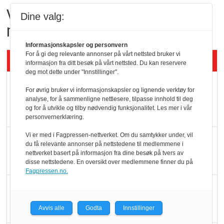
Vil vokse i brusmarkedet
Dine valg:
med Dr Pepper
Informasjonskapsler og personvern
For å gi deg relevante annonser på vårt nettsted bruker vi
Siste artikler - KBS
informasjon fra ditt besøk på vårt nettsted. Du kan reservere
deg mot dette under "Innstillinger".
Mat er viktigere enn
For øvrig bruker vi informasjonskapsler og lignende verktøy for
pris når elbilister
analyse, for å sammenligne nettlesere, tilpasse innhold til deg
og for å utvikle og tilby nødvendig funksjonalitet. Les mer i vår
velger ladestopp
personvernerklæring.
Vi er med i Fagpressen-nettverket. Om du samtykker under, vil
Ti bensinstasjoner
du få relevante annonser på nettstedene til medlemmene i
legger ned hver måned
nettverket basert på informasjon fra dine besøk på tvers av
disse nettstedene. En oversikt over medlemmene finner du på
Fagpressen.no.
Potetball, kylling og 98
oktan
Avvis alle
Godta
Innstillinger