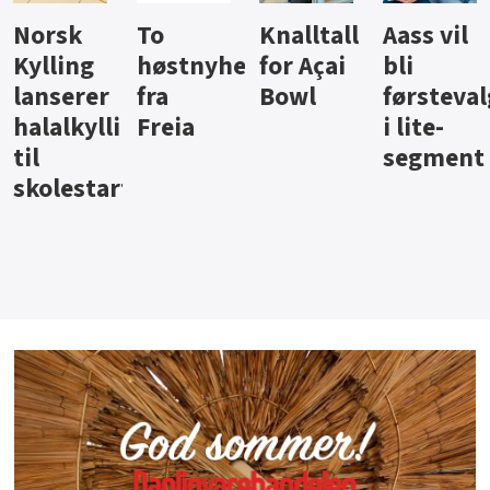
Knalltall
Aass vil
Brus og
Hard
ter
for Açai
bli
jus fra
iste fra
Bowl
førstevalg
Berentsen
Hansa
i lite-
segment