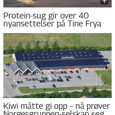
Protein-sug gir over 40
nyansettelser på Tine Frya
Kiwi måtte gi opp – nå prøver
Norgesgruppen-selskap seg