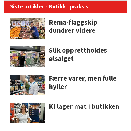
Siste artikler - Butikk i praksis
Rema-flaggskip
dundrer videre
Slik opprettholdes
ølsalget
Færre varer, men fulle
hyller
KI lager mat i butikken