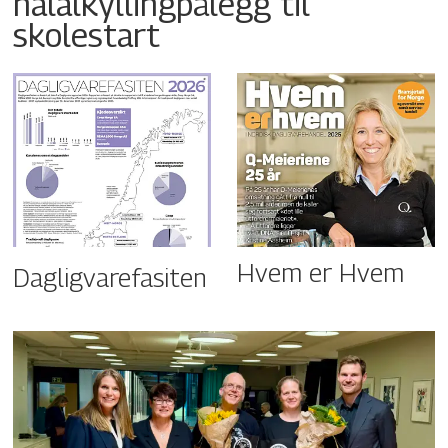
halalkyllingpålegg til
skolestart
Hvem er Hvem
Dagligvarefasiten