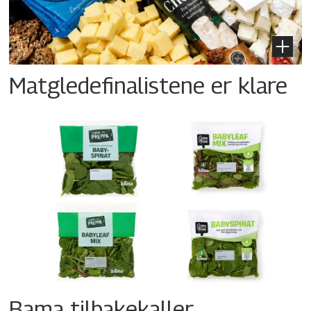
Matgledefinalistene er klare
Bama tilbakekaller