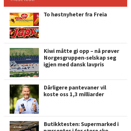
To høstnyheter fra Freia
Kiwi måtte gi opp – nå prøver
Norgesgruppen-selskap seg
igjen med dansk lavpris
Dårligere pantevaner vil
koste oss 1,3 milliarder
Butikktesten: Supermarked i
nærsenter i for store sko