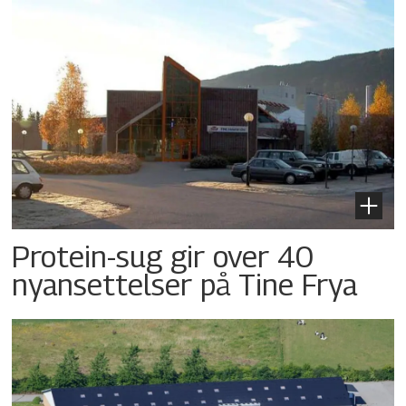
Protein-sug gir over 40
nyansettelser på Tine Frya