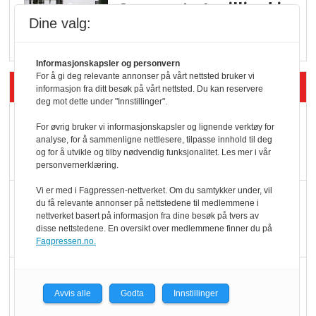
Q passerte 1 milliard i
Dine valg:
Rema i 2025
Informasjonskapsler og personvern
For å gi deg relevante annonser på vårt nettsted bruker vi
Siste artikler - Økologisk
informasjon fra ditt besøk på vårt nettsted. Du kan reservere
deg mot dette under "Innstillinger".
Kolonihagens norske
For øvrig bruker vi informasjonskapsler og lignende verktøy for
yoghurt: Trues av
analyse, for å sammenligne nettlesere, tilpasse innhold til deg
og for å utvikle og tilby nødvendig funksjonalitet. Les mer i vår
melkemangel
personvernerklæring.
Vi er med i Fagpressen-nettverket. Om du samtykker under, vil
Marit Kolby vant
du få relevante annonser på nettstedene til medlemmene i
Økologisk Norge sin
nettverket basert på informasjon fra dine besøk på tvers av
disse nettstedene. En oversikt over medlemmene finner du på
hederspris
Fagpressen.no.
Blir enklere å velge
økologisk i butikkhylla
Avvis alle
Godta
Innstillinger