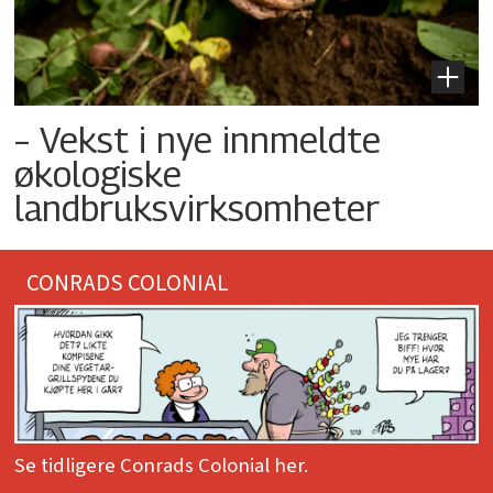
– Vekst i nye innmeldte
økologiske
landbruksvirksomheter
CONRADS COLONIAL
Se tidligere Conrads Colonial her.