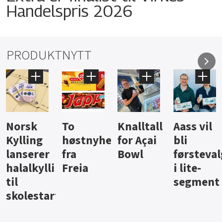
Handelspris 2026
PRODUKTNYTT
Knalltall
Aass vil
Brus og
Hard
ter
for Açai
bli
jus fra
iste fra
Bowl
førstevalg
Berentsen
Hansa
i lite-
segment