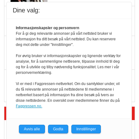
Dine valg:
Potetball, kylling og 98
oktan
Informasjonskapsler og personvern
For å gi deg relevante annonser på vårt nettsted bruker vi
informasjon fra ditt besøk på vårt nettsted. Du kan reservere
KBS-bransjen i
deg mot dette under "Innstillinger".
endring: Stadig større
For øvrig bruker vi informasjonskapsler og lignende verktøy for
serveringstilbud
analyse, for å sammenligne nettlesere, tilpasse innhold til deg
og for å utvikle og tilby nødvendig funksjonalitet. Les mer i vår
personvernerklæring.
Vokser med ferdigmat
Vi er med i Fagpressen-nettverket. Om du samtykker under, vil
i dagligvare
du få relevante annonser på nettstedene til medlemmene i
nettverket basert på informasjon fra dine besøk på tvers av
disse nettstedene. En oversikt over medlemmene finner du på
Fagpressen.no.
Siste artikler - Butikk i praksis
Rema-flaggskip
Avvis alle
Godta
Innstillinger
dundrer videre