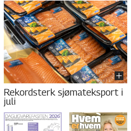
Rekordsterk sjømateksport i
juli