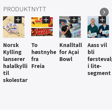
PRODUKTNYTT
Knalltall
Aass vil
Brus og
Hard
ter
for Açai
bli
jus fra
iste fra
Bowl
førstevalg
Berentsen
Hansa
i lite-
segment