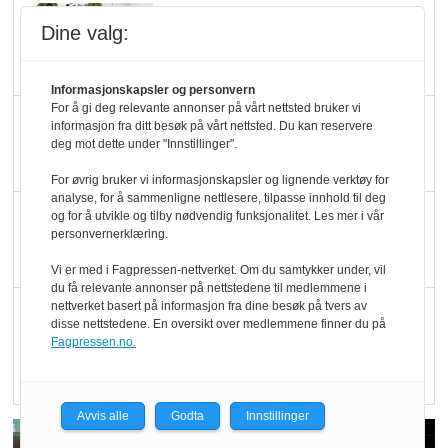
Marit Kolby vant
Dine valg:
Økologisk Norge sin
hederspris
Informasjonskapsler og personvern
For å gi deg relevante annonser på vårt nettsted bruker vi
Blir enklere å velge
informasjon fra ditt besøk på vårt nettsted. Du kan reservere
deg mot dette under "Innstillinger".
økologisk i butikkhylla
For øvrig bruker vi informasjonskapsler og lignende verktøy for
analyse, for å sammenligne nettlesere, tilpasse innhold til deg
Kolonihagen sliter
og for å utvikle og tilby nødvendig funksjonalitet. Les mer i vår
personvernerklæring.
med å få tak i nok melk
Vi er med i Fagpressen-nettverket. Om du samtykker under, vil
du få relevante annonser på nettstedene til medlemmene i
nettverket basert på informasjon fra dine besøk på tvers av
Rapport: Økokundene
disse nettstedene. En oversikt over medlemmene finner du på
er klare! Er markedet
Fagpressen.no.
det?
Avvis alle
Godta
Innstillinger