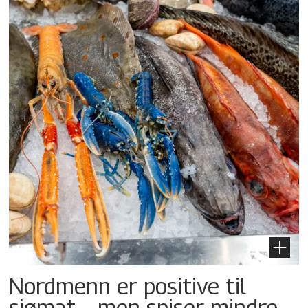
Nordmenn er positive til
sjømat – men spiser mindre