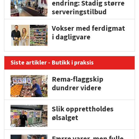
endring: Stadig større
serveringstilbud
Vokser med ferdigmat
i dagligvare
Siste artikler - Butikk i praksis
Rema-flaggskip
dundrer videre
Slik opprettholdes
ølsalget
Færre varer, men fulle