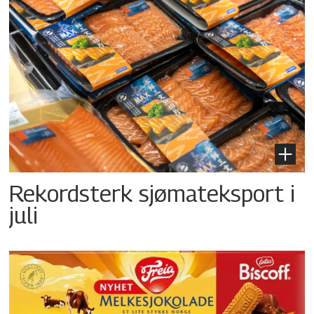
Rekordsterk sjømateksport i
juli