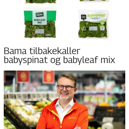
Bama tilbakekaller
babyspinat og babyleaf mix