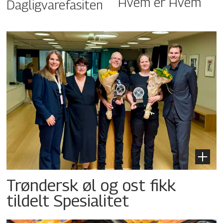
Hvem er Hvem
Dagligvarefasiten
Trøndersk øl og ost fikk
tildelt Spesialitet