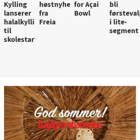
ter
for Açai
bli
jus fra
iste fra
Bowl
førstevalg
Berentsen
Hansa
i lite-
segment