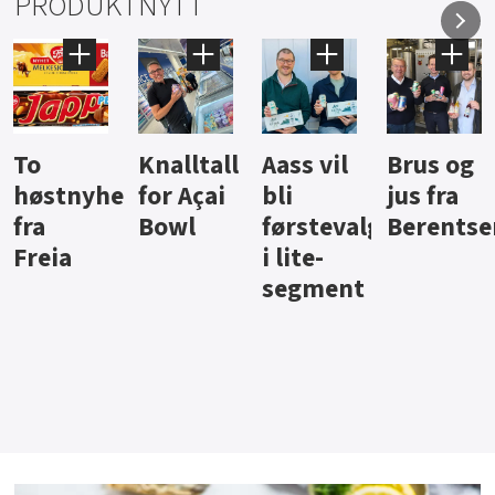
PRODUKTNYTT
Knalltall
Aass vil
Brus og
Hard
ter
for Açai
bli
jus fra
iste fra
Bowl
førstevalg
Berentsen
Hansa
i lite-
segment