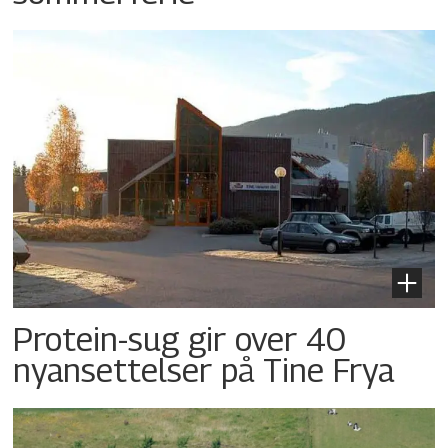
Protein-sug gir over 40
nyansettelser på Tine Frya