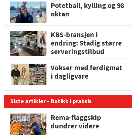
Potetball, kylling og 98
oktan
KBS-bransjen i
endring: Stadig større
serveringstilbud
Vokser med ferdigmat
i dagligvare
Siste artikler - Butikk i praksis
Rema-flaggskip
dundrer videre