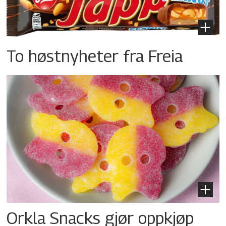
To høstnyheter fra Freia
Orkla Snacks gjør oppkjøp