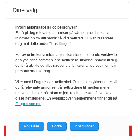
Slik opprettholdes
Dine valg:
ølsalget
Informasjonskapsler og personvern
For å gi deg relevante annonser på vårt nettsted bruker vi
Færre varer, men fulle
informasjon fra ditt besøk på vårt nettsted. Du kan reservere
deg mot dette under "Innstillinger".
hyller
For øvrig bruker vi informasjonskapsler og lignende verktøy for
analyse, for å sammenligne nettlesere, tilpasse innhold til deg
og for å utvikle og tilby nødvendig funksjonalitet. Les mer i vår
KI lager mat i butikken
personvernerklæring.
Vi er med i Fagpressen-nettverket. Om du samtykker under, vil
du få relevante annonser på nettstedene til medlemmene i
nettverket basert på informasjon fra dine besøk på tvers av
Q passerte 1 milliard i
disse nettstedene. En oversikt over medlemmene finner du på
Fagpressen.no.
Rema i 2025
Avvis alle
Godta
Innstillinger
Siste artikler - Økologisk