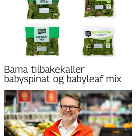
Bama tilbakekaller
babyspinat og babyleaf mix