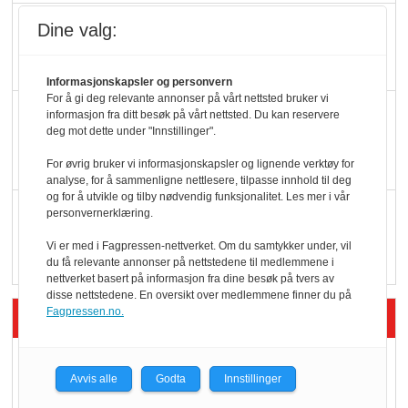
Potetball, kylling og 98
Dine valg:
oktan
Informasjonskapsler og personvern
For å gi deg relevante annonser på vårt nettsted bruker vi
KBS-bransjen i
informasjon fra ditt besøk på vårt nettsted. Du kan reservere
deg mot dette under "Innstillinger".
endring: Stadig større
serveringstilbud
For øvrig bruker vi informasjonskapsler og lignende verktøy for
analyse, for å sammenligne nettlesere, tilpasse innhold til deg
og for å utvikle og tilby nødvendig funksjonalitet. Les mer i vår
Vokser med ferdigmat
personvernerklæring.
i dagligvare
Vi er med i Fagpressen-nettverket. Om du samtykker under, vil
du få relevante annonser på nettstedene til medlemmene i
nettverket basert på informasjon fra dine besøk på tvers av
disse nettstedene. En oversikt over medlemmene finner du på
Siste artikler - Butikk i praksis
Fagpressen.no.
Rema-flaggskip
Avvis alle
Godta
Innstillinger
dundrer videre