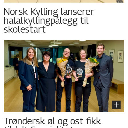
Norsk Kylling lanserer
halalkyllingpålegg til
skolestart
Trøndersk øl og ost fikk