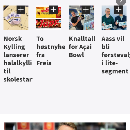
Knalltall
Aass vil
Brus og
Hard
ter
for Açai
bli
jus fra
iste fra
Bowl
førstevalg
Berentsen
Hansa
i lite-
segment