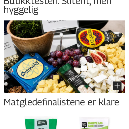
Butikktesten: Slitent, men
hyggelig
Matgledefinalistene er klare