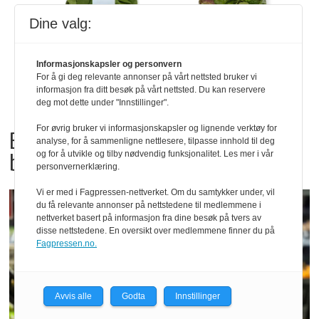
Dine valg:
Informasjonskapsler og personvern
For å gi deg relevante annonser på vårt nettsted bruker vi
informasjon fra ditt besøk på vårt nettsted. Du kan reservere
deg mot dette under "Innstillinger".
For øvrig bruker vi informasjonskapsler og lignende verktøy for
Bama tilbakekaller
analyse, for å sammenligne nettlesere, tilpasse innhold til deg
babyspinat og babyleaf mix
og for å utvikle og tilby nødvendig funksjonalitet. Les mer i vår
personvernerklæring.
Vi er med i Fagpressen-nettverket. Om du samtykker under, vil
du få relevante annonser på nettstedene til medlemmene i
nettverket basert på informasjon fra dine besøk på tvers av
disse nettstedene. En oversikt over medlemmene finner du på
Fagpressen.no.
Avvis alle
Godta
Innstillinger