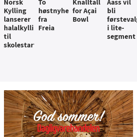
Knalltall
Aass vil
Brus og
Hard
ter
for Açai
bli
jus fra
iste fra
Bowl
førstevalg
Berentsen
Hansa
i lite-
segment