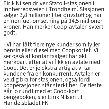
Eirik Nilsen driver Statoil-stasjonen i
Innherredsveien i Trondheim. Stasjonen
selger 3,8 millioner liter drivstoff og har
en nonfuel-omsetning på 14,5 millioner
kroner. Han merker Coop-avtalen svært
godt.
- Vi har fått flere nye kunder som fyller
bensin eller diesel med Coopkortet. Vi
ser også at kontantsalget har økt
merkbart etter at vi fikk en avtale med
Coop. Det er jo ekstra artig at vi tar
kundene fra en konkurrent. Avtalen er
veldig bra for stasjonen, også fordi
kooperasjonen står sterkt her. De fleste
går jo rundt med et Coop-kort i
pengeboken, sier Eirik Nilsen til
Handelsbladet FK.