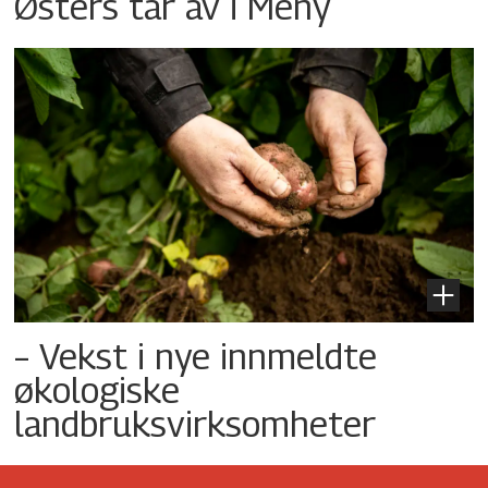
Østers tar av i Meny
– Vekst i nye innmeldte
økologiske
landbruksvirksomheter