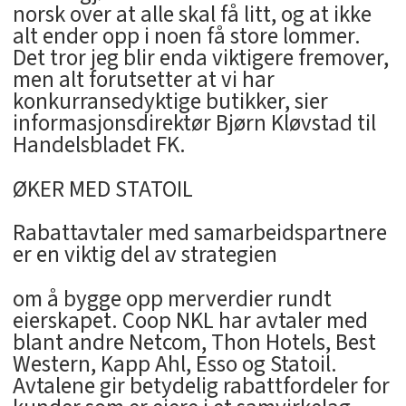
norsk over at alle skal få litt, og at ikke
alt ender opp i noen få store lommer.
Det tror jeg blir enda viktigere fremover,
men alt forutsetter at vi har
konkurransedyktige butikker, sier
informasjonsdirektør Bjørn Kløvstad til
Handelsbladet FK.
ØKER MED STATOIL
Rabattavtaler med samarbeidspartnere
er en viktig del av strategien
om å bygge opp merverdier rundt
eierskapet. Coop NKL har avtaler med
blant andre Netcom, Thon Hotels, Best
Western, Kapp Ahl, Esso og Statoil.
Avtalene gir betydelig rabattfordeler for