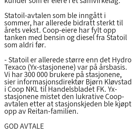
kunder som er eiere i et samvirkelag.
Statoil-avtalen som ble inngått i
sommer, har allerede bidratt sterkt til
årets vekst. Coop-eiere har fylt opp
tanken med bensin og diesel fra Statoil
som aldri før.
- Statoil er allerede større enn det Hydro
Texaco (Yx-stasjonene) var på årsbasis.
Vi har 300 000 brukere på stasjonene,
sier informasjonsdirektør Bjørn Kløvstad
i Coop NKL til Handelsbladet FK. Yx-
stasjonene mistet den lukrative Coop-
avtalen etter at stasjonskjeden ble kjøpt
opp av Reitan-familien.
GOD AVTALE