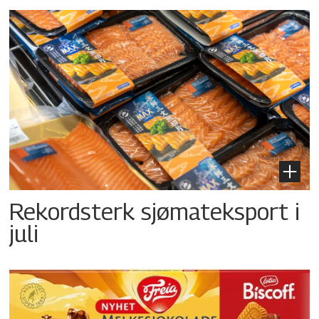
Rekordsterk sjømateksport i
juli