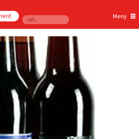
nnent
Søk