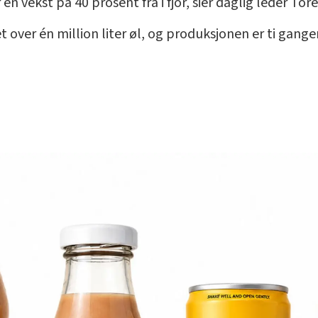
 en vekst på 40 prosent fra i fjor, sier daglig leder T
 over én million liter øl, og produksjonen er ti ganger