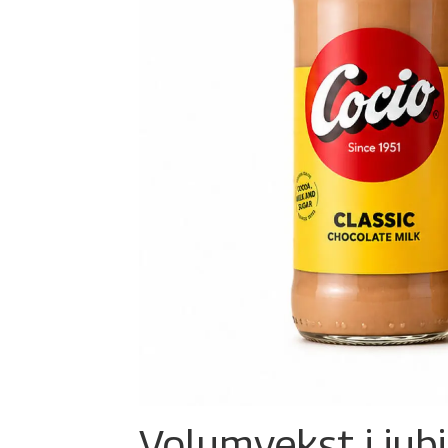
Volumvekst i jub