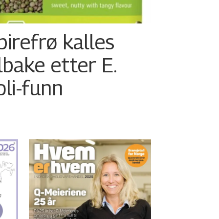
pirefrø kalles
ilbake etter E.
oli-funn