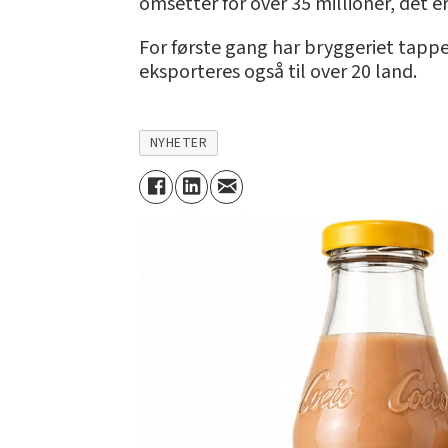
omsetter for over 35 millioner, det er
For første gang har bryggeriet tappet
eksporteres også til over 20 land.
NYHETER