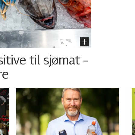
tive til sjømat –
re