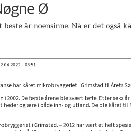
Nøgne Ø
t beste år noensinne. Nå er det også kå
22.04.2022 - 08:51
se har kåret mikrobryggeriet i Grimstad til Årets Sø
iun i 2002. De første årene ble svært tøffe. Etter seks 
ått heder og ære i både inn- og utland. De ble kåret ti
obryggeriet i Grimstad. – 2012 har vært et helt spesiel