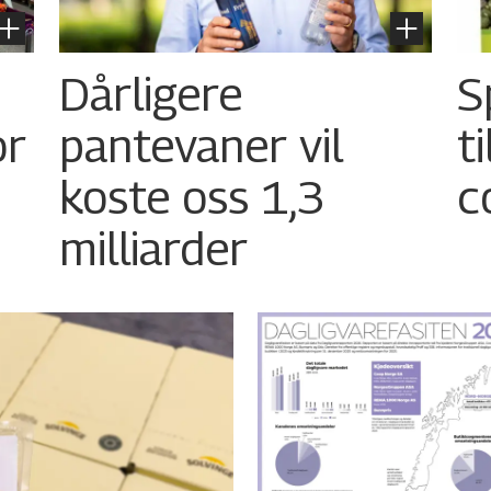
Dårligere
S
or
pantevaner vil
t
koste oss 1,3
c
milliarder