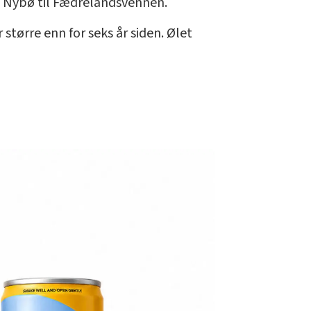
ore Nybø til Fædrelandsvennen.
 større enn for seks år siden. Ølet