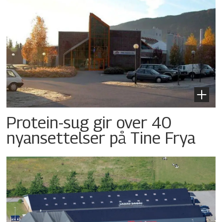
Protein-sug gir over 40
nyansettelser på Tine Frya