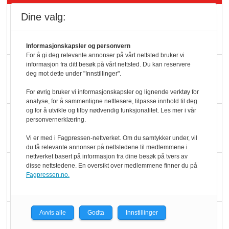
Dine valg:
Rema-flaggskip
dundrer videre
Informasjonskapsler og personvern
For å gi deg relevante annonser på vårt nettsted bruker vi
informasjon fra ditt besøk på vårt nettsted. Du kan reservere
Slik opprettholdes
deg mot dette under "Innstillinger".
ølsalget
For øvrig bruker vi informasjonskapsler og lignende verktøy for
analyse, for å sammenligne nettlesere, tilpasse innhold til deg
og for å utvikle og tilby nødvendig funksjonalitet. Les mer i vår
Færre varer, men fulle
personvernerklæring.
hyller
Vi er med i Fagpressen-nettverket. Om du samtykker under, vil
du få relevante annonser på nettstedene til medlemmene i
nettverket basert på informasjon fra dine besøk på tvers av
KI lager mat i butikken
disse nettstedene. En oversikt over medlemmene finner du på
Fagpressen.no.
Q passerte 1 milliard i
Avvis alle
Godta
Innstillinger