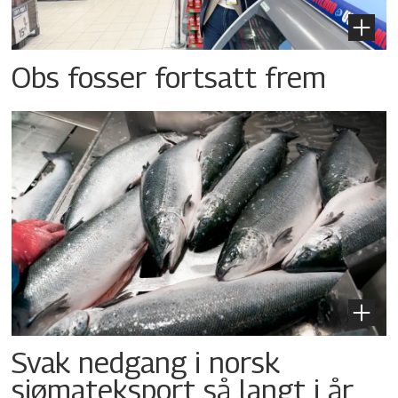
Obs fosser fortsatt frem
Svak nedgang i norsk
sjømateksport så langt i år