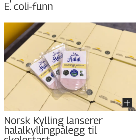
E. coli-funn
Norsk Kylling lanserer
halalkyllingpålegg til
skolestart