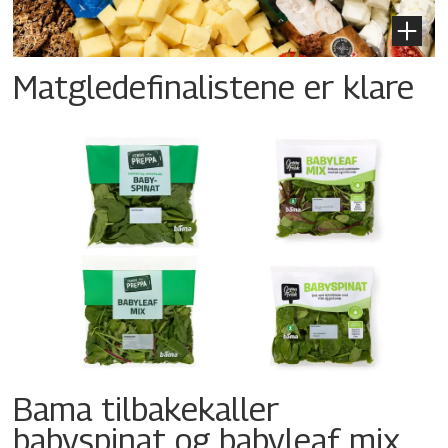
Matgledefinalistene er klare
Bama tilbakekaller
babyspinat og babyleaf mix