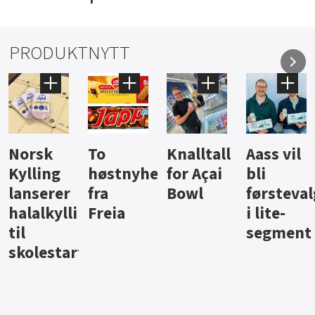
PRODUKTNYTT
Knalltall
Aass vil
Brus og
Hard
ter
for Açai
bli
jus fra
iste fra
Bowl
førstevalg
Berentsen
Hansa
i lite-
segment