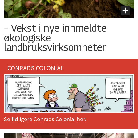
– Vekst i nye innmeldte
økologiske
landbruksvirksomheter
CONRADS COLONIAL
Se tidligere Conrads Colonial her.