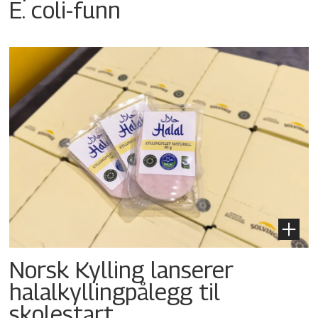
E. coli-funn
Norsk Kylling lanserer
halalkyllingpålegg til
skolestart