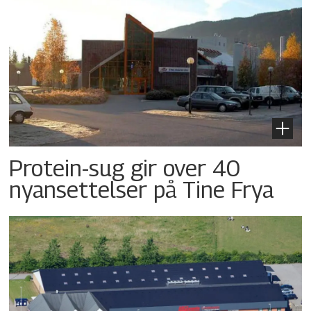
Protein-sug gir over 40
nyansettelser på Tine Frya