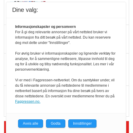
Ti bensinstasjoner
Dine valg:
legger ned hver måned
Informasjonskapsler og personvern
Potetball, kylling og 98
For å gi deg relevante annonser på vårt nettsted bruker vi
informasjon fra ditt besøk på vårt nettsted. Du kan reservere
oktan
deg mot dette under "Innstillinger".
For øvrig bruker vi informasjonskapsler og lignende verktøy for
analyse, for å sammenligne nettlesere, tilpasse innhold til deg
KBS-bransjen i
og for å utvikle og tilby nødvendig funksjonalitet. Les mer i vår
endring: Stadig større
personvernerklæring.
serveringstilbud
Vi er med i Fagpressen-nettverket. Om du samtykker under, vil
du få relevante annonser på nettstedene til medlemmene i
nettverket basert på informasjon fra dine besøk på tvers av
Vokser med ferdigmat
disse nettstedene. En oversikt over medlemmene finner du på
i dagligvare
Fagpressen.no.
Avvis alle
Godta
Innstillinger
Siste artikler - Butikk i praksis