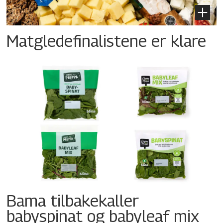
Matgledefinalistene er klare
Bama tilbakekaller
babyspinat og babyleaf mix