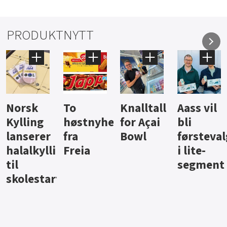
PRODUKTNYTT
Knalltall
Aass vil
Brus og
Hard
ter
for Açai
bli
jus fra
iste fra
Bowl
førstevalg
Berentsen
Hansa
i lite-
segment