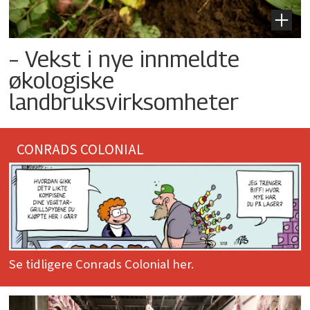
– Vekst i nye innmeldte
økologiske
landbruksvirksomheter
CONRADS COLONIAL
Se tidligere Conrads Colonial her.