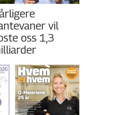
årligere
antevaner vil
oste oss 1,3
illiarder