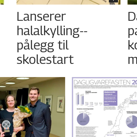
Lanserer
D
halalkylling-­
p
pålegg til
k
skolestart
m