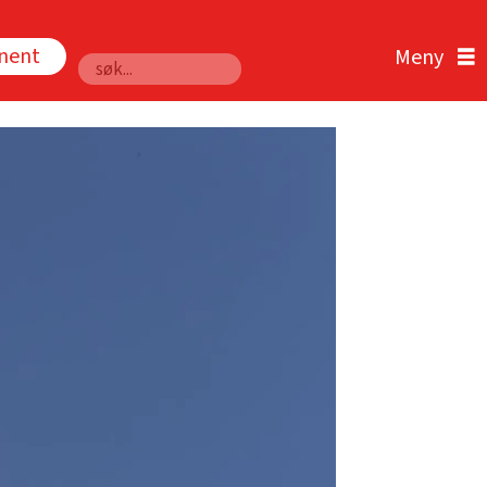
nnent
Søk