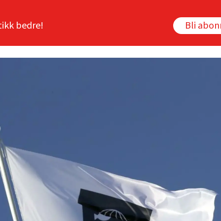
tikk bedre!
Bli abo