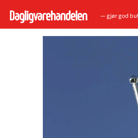
— gjør god bu