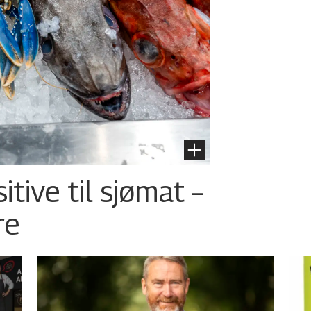
tive til sjømat –
re