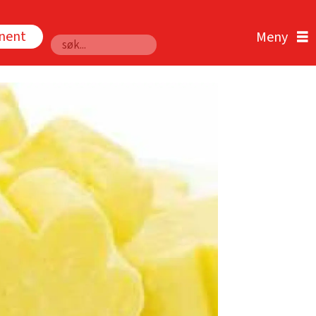
nnent
Søk