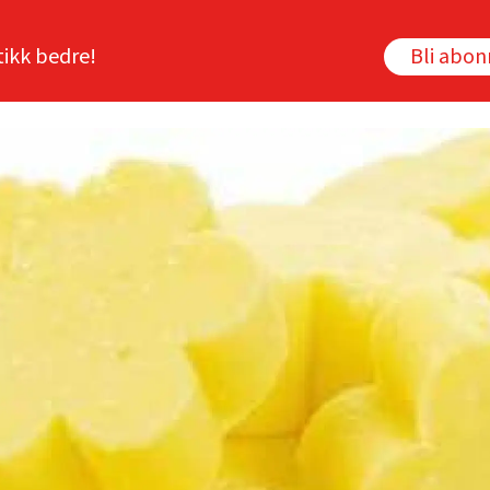
tikk bedre!
Bli abo