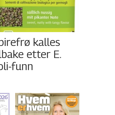
pirefrø kalles
ilbake etter E.
oli-funn