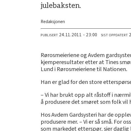
julebaksten.
Redaksjonen
24.11.2011 - 23:00
PUBLISERT
SIST OPPDATERT
Rørosmeieriene og Avdem gardsyster
kjemperesultater etter at Tines smør 
Lund i Rørosmeieriene til Nationen.
Han er glad for den store etterspør
– Vi har brukt opp alt råstoff i nærmilj
å produsere det smøret som folk vil h
Hos Avdem Gardsysteri har de opplev
produsere mer. – Vi er så små. For oss
som markedet etterspør, sier daglig 