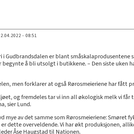
22.04.2022 - 08:51
i i Gudbrandsdalen er blant småskalaprodusentene s
begynte å bli utsolgt i butikkene. – Den siste uken har
selen, men forklarer at også Rørosmeieriene har fått
øet, og fremdeles tar vi inn all økologisk melk vi får tak
a, sier Lund.
d mye av det samme som Rørosmeieriene: Smøret fyker
 er dette overveldende. Vi har økt produksjonen, allike
leder Åse Haugstad til Nationen.