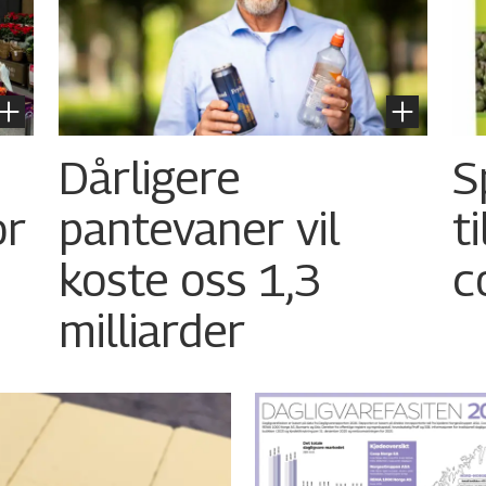
Dårligere
S
or
pantevaner vil
t
koste oss 1,3
c
milliarder